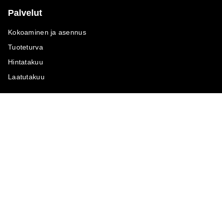
Palvelut
Kokoaminen ja asennus
Tuoteturva
Hintatakuu
Laatutakuu
Maksutavat
Seuraa meitä
M
A
SKU
M
A
SKU
T
ili
L
a
s
ku