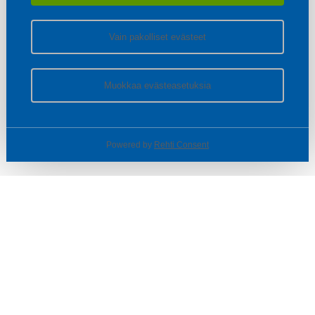
Vain pakolliset evästeet
Muokkaa evästeasetuksia
Powered by
Rehti Consent
© SOTKA / INDOOR GROUP OY
Tietoa yrityksestä
Käyttäjäehdot ja rekisteriseloste
Evästeasetukset