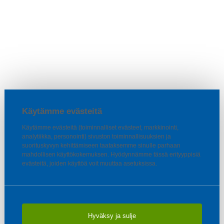
Käytämme evästeitä
Käytämme evästeitä (toiminnalliset evästeet, markkinointi,
analytiikka, personointi) sivuston toiminnallisuuksien ja
suorituskyvyn kehittämiseen taataksemme sinulle parhaan
mahdollisen käyttökokemuksen. Hyödynnämme tässä erityyppisiä
evästeitä, joiden käyttöä voit muuttaa asetuksissa.
Hyväksy ja sulje