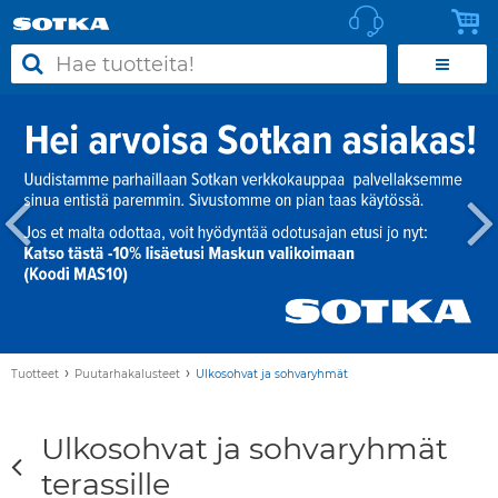
›
›
Tuotteet
Puutarhakalusteet
Ulkosohvat ja sohvaryhmät
Ulkosohvat ja sohvaryhmät
terassille