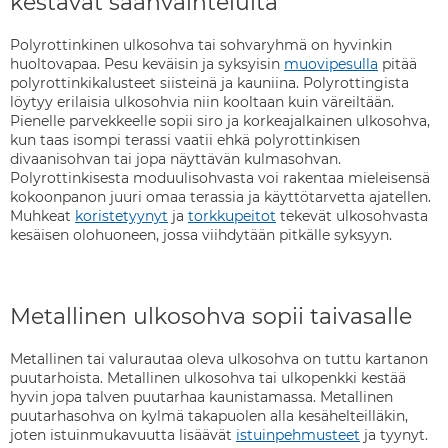
kestävät säänvaihteluita
Polyrottinkinen ulkosohva tai sohvaryhmä on hyvinkin
huoltovapaa. Pesu keväisin ja syksyisin
muovipesulla
pitää
polyrottinkikalusteet siisteinä ja kauniina. Polyrottingista
löytyy erilaisia ulkosohvia niin kooltaan kuin väreiltään.
Pienelle parvekkeelle sopii siro ja korkeajalkainen ulkosohva,
kun taas isompi terassi vaatii ehkä polyrottinkisen
divaanisohvan tai jopa näyttävän kulmasohvan.
Polyrottinkisesta moduulisohvasta voi rakentaa mieleisensä
kokoonpanon juuri omaa terassia ja käyttötarvetta ajatellen.
Muhkeat
koristetyynyt
ja
torkkupeitot
tekevät ulkosohvasta
kesäisen olohuoneen, jossa viihdytään pitkälle syksyyn.
Metallinen ulkosohva sopii taivasalle
Metallinen tai valurautaa oleva ulkosohva on tuttu kartanon
puutarhoista. Metallinen ulkosohva tai ulkopenkki kestää
hyvin jopa talven puutarhaa kaunistamassa. Metallinen
puutarhasohva on kylmä takapuolen alla kesähelteilläkin,
joten istuinmukavuutta lisäävät
istuinpehmusteet
ja tyynyt.