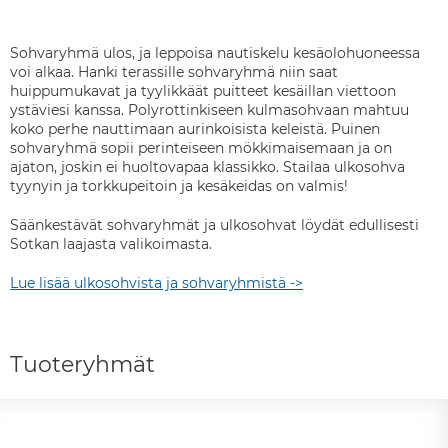
Sohvaryhmä ulos, ja leppoisa nautiskelu kesäolohuoneessa
voi alkaa. Hanki terassille sohvaryhmä niin saat
huippumukavat ja tyylikkäät puitteet kesäillan viettoon
ystäviesi kanssa. Polyrottinkiseen kulmasohvaan mahtuu
koko perhe nauttimaan aurinkoisista keleistä. Puinen
sohvaryhmä sopii perinteiseen mökkimaisemaan ja on
ajaton, joskin ei huoltovapaa klassikko. Stailaa ulkosohva
tyynyin ja torkkupeitoin ja kesäkeidas on valmis!
Säänkestävät sohvaryhmät ja ulkosohvat löydät edullisesti
Sotkan laajasta valikoimasta.
Lue lisää ulkosohvista ja sohvaryhmistä ->
Tuoteryhmät