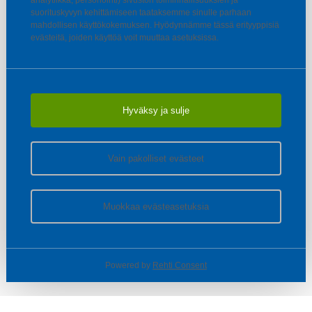
analytiikka, personointi) sivuston toiminnallisuuksien ja
suorituskyvyn kehittämiseen taataksemme sinulle parhaan
mahdollisen käyttökokemuksen. Hyödynnämme tässä erityyppisiä
evästeitä, joiden käyttöä voit muuttaa asetuksissa.
Hyväksy ja sulje
Vain pakolliset evästeet
Muokkaa evästeasetuksia
Powered by
Rehti Consent