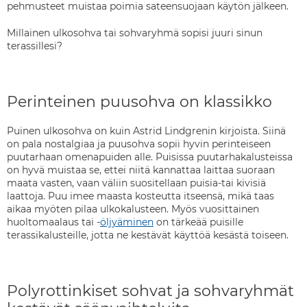
pehmusteet muistaa poimia sateensuojaan käytön jälkeen.
Millainen ulkosohva tai sohvaryhmä sopisi juuri sinun
terassillesi?
Perinteinen puusohva on klassikko
Puinen ulkosohva on kuin Astrid Lindgrenin kirjoista. Siinä
on pala nostalgiaa ja puusohva sopii hyvin perinteiseen
puutarhaan omenapuiden alle. Puisissa puutarhakalusteissa
on hyvä muistaa se, ettei niitä kannattaa laittaa suoraan
maata vasten, vaan väliin suositellaan puisia-tai kivisiä
laattoja. Puu imee maasta kosteutta itseensä, mikä taas
aikaa myöten pilaa ulkokalusteen. Myös vuosittainen
huoltomaalaus tai -
öljyäminen
on tärkeää puisille
terassikalusteille, jotta ne kestävät käyttöä kesästä toiseen.
Polyrottinkiset sohvat ja sohvaryhmät