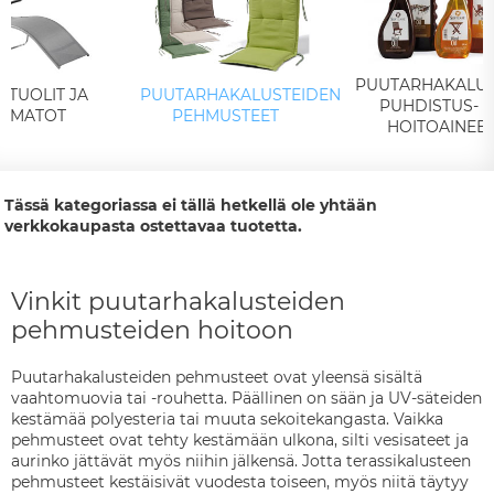
PUUTARHAKALUS
OTUOLIT JA
PUUTARHAKALUSTEIDEN
PUHDISTUS- J
PUMATOT
PEHMUSTEET
HOITOAINEE
Tässä kategoriassa ei tällä hetkellä ole yhtään
verkkokaupasta ostettavaa tuotetta.
Vinkit puutarhakalusteiden
pehmusteiden hoitoon
Puutarhakalusteiden pehmusteet ovat yleensä sisältä
vaahtomuovia tai -rouhetta. Päällinen on sään ja UV-säteiden
kestämää polyesteria tai muuta sekoitekangasta. Vaikka
pehmusteet ovat tehty kestämään ulkona, silti vesisateet ja
aurinko jättävät myös niihin jälkensä. Jotta terassikalusteen
pehmusteet kestäisivät vuodesta toiseen, myös niitä täytyy