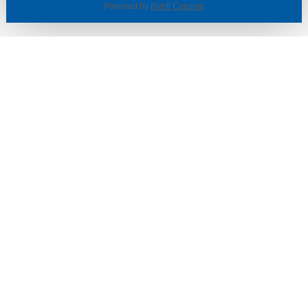
Powered by
Rehti Consent
© SOTKA / INDOOR GROUP OY
Tietoa yrityksestä
Käyttäjäehdot ja rekisteriseloste
Evästeasetukset
TUOTTEET & TARJOUKSET
MYYMÄLÄT
ASIAKASPALVELU
VINKIT & OPPAAT
PALVELUT
SISUSTUSIDEOITA
LÖYTÖNURKKA
TYÖPAIKAT