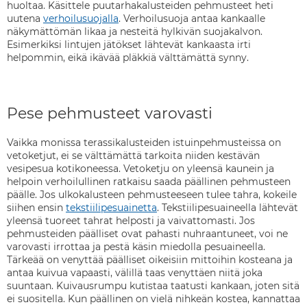
huoltaa. Käsittele puutarhakalusteiden pehmusteet heti
uutena
verhoilusuojalla
. Verhoilusuoja antaa kankaalle
näkymättömän likaa ja nesteitä hylkivän suojakalvon.
Esimerkiksi lintujen jätökset lähtevät kankaasta irti
helpommin, eikä ikävää pläkkiä välttämättä synny.
Pese pehmusteet varovasti
Vaikka monissa terassikalusteiden istuinpehmusteissa on
vetoketjut, ei se välttämättä tarkoita niiden kestävän
vesipesua kotikoneessa. Vetoketju on yleensä kaunein ja
helpoin verhoilullinen ratkaisu saada päällinen pehmusteen
päälle. Jos ulkokalusteen pehmusteeseen tulee tahra, kokeile
siihen ensin
tekstiilipesuainetta
. Tekstiilipesuaineella lähtevät
yleensä tuoreet tahrat helposti ja vaivattomasti. Jos
pehmusteiden päälliset ovat pahasti nuhraantuneet, voi ne
varovasti irrottaa ja pestä käsin miedolla pesuaineella.
Tärkeää on venyttää päälliset oikeisiin mittoihin kosteana ja
antaa kuivua vapaasti, välillä taas venyttäen niitä joka
suuntaan. Kuivausrumpu kutistaa taatusti kankaan, joten sitä
ei suositella. Kun päällinen on vielä nihkeän kostea, kannattaa