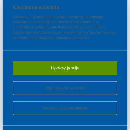
Käytämme evästeitä
Käytämme evästeitä (toiminnalliset evästeet, markkinointi,
analytiikka, personointi) sivuston toiminnallisuuksien ja
suorituskyvyn kehittämiseen taataksemme sinulle parhaan
mahdollisen käyttökokemuksen. Hyödynnämme tässä erityyppisiä
evästeitä, joiden käyttöä voit muuttaa asetuksissa.
Hyväksy ja sulje
Vain pakolliset evästeet
Muokkaa evästeasetuksia