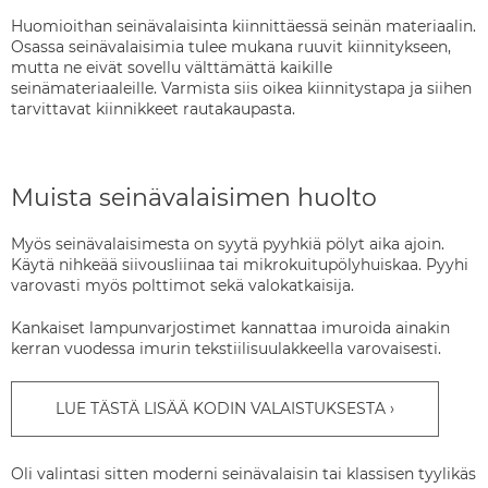
Huomioithan seinävalaisinta kiinnittäessä seinän materiaalin.
Osassa seinävalaisimia tulee mukana ruuvit kiinnitykseen,
mutta ne eivät sovellu välttämättä kaikille
seinämateriaaleille. Varmista siis oikea kiinnitystapa ja siihen
tarvittavat kiinnikkeet rautakaupasta.
Muista seinävalaisimen huolto
Myös seinävalaisimesta on syytä pyyhkiä pölyt aika ajoin.
Käytä nihkeää siivousliinaa tai mikrokuitupölyhuiskaa. Pyyhi
varovasti myös polttimot sekä valokatkaisija.
Kankaiset lampunvarjostimet kannattaa imuroida ainakin
kerran vuodessa imurin tekstiilisuulakkeella varovaisesti.
LUE TÄSTÄ LISÄÄ KODIN VALAISTUKSESTA
Oli valintasi sitten moderni seinävalaisin tai klassisen tyylikäs