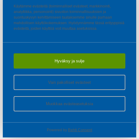
Käytämme evästeitä (toiminnalliset evästeet, markkinointi,
analytiikka, personointi) sivuston toiminnallisuuksien ja
suorituskyvyn kehittämiseen taataksemme sinulle parhaan
mahdollisen käyttökokemuksen. Hyödynnämme tässä erityyppisiä
evästeitä, joiden käyttöä voit muuttaa asetuksissa.
Hyväksy ja sulje
Vain pakolliset evästeet
Muokkaa evästeasetuksia
Powered by
Rehti Consent