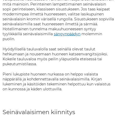
mitä mainioin. Perinteinen lampettimainen seinävalaisin
sopii perinteiseen, klassiseen sisustukseen. Jos taas kaipaat
modernimpaa ilmettä huoneeseen, valitse lasikupuinen
seinävalaisin kromin värisellä rungolla. Sisustukseen sopivilla
seinävalaisimilla saat huoneeseen ilmettä ja särmää.
Hotellimainen tunnelma makuuhuoneeseen syntyy
tyylikkäillä seinävalaisimilla
sängynpäädyn
molemmin
puolin.
Hyödyllisellä tauluvalolla saat seinällä olevat taulut
hehkumaan ja nousemaan huoneen katseenvangitsijoiksi.
Kokeile tauluvaloa myös peilin yläpuolella eteisessä tai
pukeutumistilassa.
Pieni lukupiste huoneen nurkassa on helppo valaista
näppärällä ja kohdennettavalla seinävalaisimilla. Kirjan
lukeminen ja käsitöiden tekeminen helpottuu kun valaistus
on kunnossa ja käden ulottuvilla.
Seinävalaisimen kiinnitys