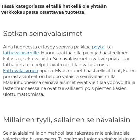
Tässä kategoriassa ei tällä hetkellä ole yhtään
verkkokaupasta ostettavaa tuotetta.
Sotkan seinävalaisimet
Aina huoneesta ei löydy sopivaa paikkaa
pöytä
- tai
lattiavalaisimille
. Huone saattaa olla pieni ja haasteellinen
kalustaa, sekä valaista. Seinävalaisimet eivät vie pöytä- tai
lattiapintaa ja helpottavat näin tilan valaisemista
kattovalaisimen
apuna. Myös monet haasteelliset tilat, kuten
porrastasanteet on helppo valaista seinävalaisimilla.
Makuuhuoneessa seinävalaisimet eivät vie tilaa yöpöydiltä ja
lastenhuoneessa ne ovat turvallisesti pois pienten käsien
ulottumattomissa.
Millainen tyyli, sellainen seinävalaisin
Seinävalaisimilla on mahdollista rakentaa mielenkiintoisia
valopisteita huoneeseen. Tunnelman luojana seinävalaisin on