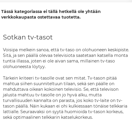
Tässä kategoriassa ei tällä hetkellä ole yhtään
verkkokaupasta ostettavaa tuotetta.
Sotkan tv-tasot
Voisipa melkein sanoa, että tv-taso on olohuoneen keskipiste.
Sitä, ja sen päällä olevaa televisiota saatetaan katsella monta
tuntia illassa, joten ei ole aivan sama, millainen tv-taso
olohuoneesta löytyy.
Tärkein kriteeri tv-tasolle ovat sen mitat. Tv-tason pitää
mahtua siihen suunniteltuun tilaan, sekä sen päälle on
mahduttava oikean kokoinen televisio. Se, että televison
jalusta mahtuu tv-tasolle on jo hyvä alku, mutta
turvallisuuden kannalta on parasta, jos koko tv-laite on tv-
tason päällä. Näin kukaan ei ohi kulkiessaan tönäise telkkaria
lattialle. Seuraavaksi on syytä huomioida tv-tason korkeus,
sekä optimaalinen telkkarin katselukorkeus.