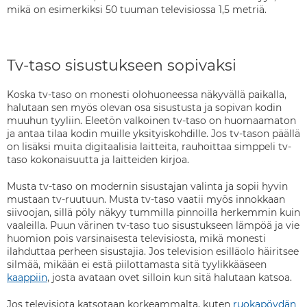
mikä on esimerkiksi 50 tuuman televisiossa 1,5 metriä.
Tv-taso sisustukseen sopivaksi
Koska tv-taso on monesti olohuoneessa näkyvällä paikalla,
halutaan sen myös olevan osa sisustusta ja sopivan kodin
muuhun tyyliin. Eleetön valkoinen tv-taso on huomaamaton
ja antaa tilaa kodin muille yksityiskohdille. Jos tv-tason päällä
on lisäksi muita digitaalisia laitteita, rauhoittaa simppeli tv-
taso kokonaisuutta ja laitteiden kirjoa.
Musta tv-taso on modernin sisustajan valinta ja sopii hyvin
mustaan tv-ruutuun. Musta tv-taso vaatii myös innokkaan
siivoojan, sillä pöly näkyy tummilla pinnoilla herkemmin kuin
vaaleilla. Puun värinen tv-taso tuo sisustukseen lämpöä ja vie
huomion pois varsinaisesta televisiosta, mikä monesti
ilahduttaa perheen sisustajia. Jos television esilläolo häiritsee
silmää, mikään ei estä piilottamasta sitä tyylikkääseen
kaappiin
, josta avataan ovet silloin kun sitä halutaan katsoa.
Jos televisiota katsotaan korkeammalta, kuten
ruokapöydän