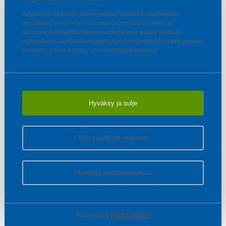
Käytämme evästeitä (toiminnalliset evästeet, markkinointi,
analytiikka, personointi) sivuston toiminnallisuuksien ja
suorituskyvyn kehittämiseen taataksemme sinulle parhaan
mahdollisen käyttökokemuksen. Hyödynnämme tässä erityyppisiä
evästeitä, joiden käyttöä voit muuttaa asetuksissa.
Hyväksy ja sulje
Vain pakolliset evästeet
Muokkaa evästeasetuksia
Powered by
Rehti Consent