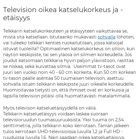
Television oikea katselukorkeus ja -
etäisyys
Telkkarin katselukorkeuteen ja etäisyyteen vaikuttavaa se,
mistä sitä katsellaan. Istutaanko mukavasti
sohvalla
löhöten,
vai tuleeko telkkari kenties ruokailutilaan, jossa katsojat
istuvat tuoleilla? Optimaalinen katselukorkeus on silloin, kun
näytön keskipiste, tai sen yläosa on silmien korkeudella. Jos
joudut katsomaan telkkaria hyvin paljon yläviistoon, rasittaa
se niskaa, sekä kuivattaa silmiä. Useimmat tv-tasot ovat
juuri sen vuoksi noin 40 - 60 cm korkeita. Kun 50 cm korkean
tv-tason päälle asentaa 50 tuumaisen televison, asettuu
sohvalla istuen telkkarin keskipiste juuri oikealle korkeudelle.
Huomioitavaa tietysti on, että ihmiset ovat eri korkuisia ja
lapsilla television pitäisi olla huomattavasti matalammalla.
Myös televison katseluetäisyydellä on väliä.
Telkkarin
katseluetäisyys voidaan laskea suoraan
televisioruudun tuumasuuruuksista. Yksi tuuma on 2,54
senttimetriä, jolla telkkarin koko kerrotaan. Tämän jälkeen
tulos kerrotaan UHD-televisioissa luvulla 1,2 ja Full HD -
ruuduissa luvulla 1,6. Näin saadaan oikea katseluetäisyys,