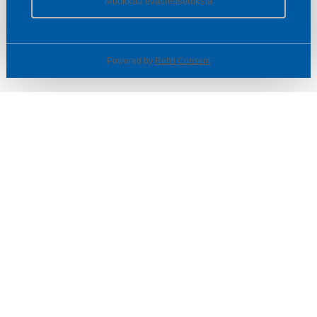
Muokkaa evästeasetuksia
Powered by
Rehti Consent
© SOTKA / INDOOR GROUP OY
Tietoa yrityksestä
Käyttäjäehdot ja rekisteriseloste
Evästeasetukset
TUOTTEET & TARJOUKSET
MYYMÄLÄT
ASIAKASPALVELU
VINKIT & OPPAAT