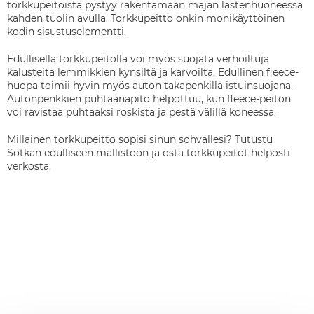
torkkupeitoista pystyy rakentamaan majan lastenhuoneessa
kahden tuolin avulla. Torkkupeitto onkin monikäyttöinen
kodin sisustuselementti.
Edullisella torkkupeitolla voi myös suojata verhoiltuja
kalusteita lemmikkien kynsiltä ja karvoilta. Edullinen fleece-
huopa toimii hyvin myös auton takapenkillä istuinsuojana.
Autonpenkkien puhtaanapito helpottuu, kun fleece-peiton
voi ravistaa puhtaaksi roskista ja pestä välillä koneessa.
Millainen torkkupeitto sopisi sinun sohvallesi? Tutustu
Sotkan edulliseen mallistoon ja osta torkkupeitot helposti
verkosta.