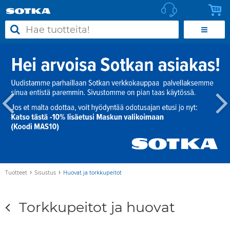
›
›
Tuotteet
Sisustus
Huovat ja torkkupeitot
Torkkupeitot ja huovat