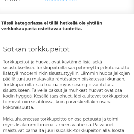
Tässä kategoriassa ei tällä hetkellä ole yhtään
verkkokaupasta ostettavaa tuotetta.
Sotkan torkkupeitot
Torkkupeitot ja huovat ovat käytännöllisiä, sekä
sisustuksellisia. Torkkupeitoilla saa pehmeyttä ja kotoisuutta
lisättyä moderniinkin sisustustyyliin. Lämmin huopa jalkojen
päällä tuntuu mukavalta räntäsateen piiskatessa ikkunaan.
Torkkupeitoilla saa tuotua myös sesongin vaihteluita
sisustukseen. Talvella paksut ja muhkeat huovat ovat osa
kodin hyggeä. Kesällä taas ohuet, läpikuultavat torkkupeitot
toimivat niin sisätiloissa, kuin parvekkeellakin osana
kokonaisuutta.
Makuuhuoneessa torkkupeitto on osa petausta ja toimii
myös lisälämmittimenä tarpeen vaatiessa. Päiväunet
maistuvat parhailta juuri suosikki-torkkupeiton alla. Isosta