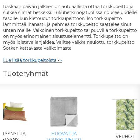
Raskaan päivän jälkeen on autuaallista ottaa torkkupeitto ja
sulkea silmät hetkeksi. Lukuhetki nojatuolissa nousee uudelle
tasolle, kun kietoudut torkkupeittoon. Iso torkkupeitto
lämmittää ihanasti, ja pehmeä torkkupeitto saattelee sinut
unten maille. Valkoinen torkkupeitto tai puuvilla torkkupeitto
on myös erinomainen sisustuselementti. Torkkupeitto on
myös loistava lahjaidea. Valitse vaikka neulottu torkkupeitto
Sotkan kattavasta valikoimasta.
Lue lisää torkkupeitoista ->
Tuoteryhmät
STYYNYT JA
HUOVAT JA
VERHOT
TETYYNYT
TORKKUPEITOT