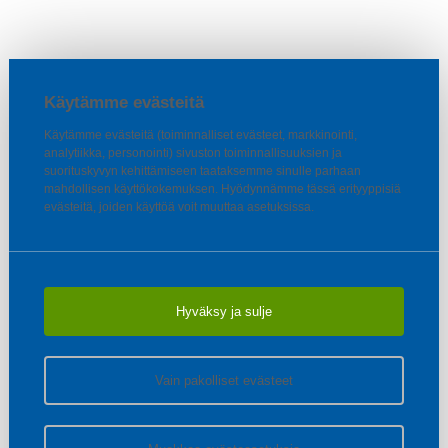
Käytämme evästeitä
Käytämme evästeitä (toiminnalliset evästeet, markkinointi,
analytiikka, personointi) sivuston toiminnallisuuksien ja
suorituskyvyn kehittämiseen taataksemme sinulle parhaan
mahdollisen käyttökokemuksen. Hyödynnämme tässä erityyppisiä
evästeitä, joiden käyttöä voit muuttaa asetuksissa.
Hyväksy ja sulje
Vain pakolliset evästeet