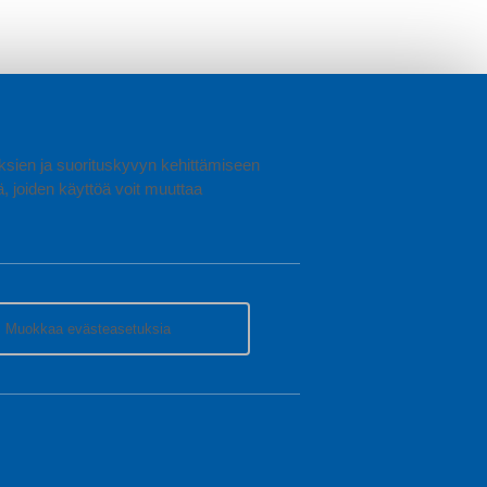
uuksien ja suorituskyvyn kehittämiseen
joiden käyttöä voit muuttaa
Muokkaa evästeasetuksia