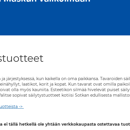
stuotteet
ä ja järjestyksessä, kun kaikella on oma paikkansa. Tavaroiden sä
seinähyllyt, laatikot, korit ja kopat. Kun tavarat ovat omilla paiko
oivat olla myös kauniita. Esteetikon silmää hivelevät puiset säily
alitse sopivat säilytystuotteet kotiisi Sotkan edullisesta mallisto
tuotteista ->
a ei tällä hetkellä ole yhtään verkkokaupasta ostettavaa tuot