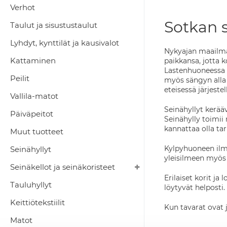
Verhot
Sotkan s
Taulut ja sisustustaulut
Lyhdyt, kynttilät ja kausivalot
Nykyajan maailmass
Kattaminen
paikkansa, jotta k
Lastenhuoneessa le
Peilit
myös sängyn alla ja
eteisessä järjestel
Vallila-matot
Seinähyllyt kerää
Päiväpeitot
Seinähylly toimii
kannattaa olla ta
Muut tuotteet
Kylpyhuoneen ilme 
Seinähyllyt
yleisilmeen myös 
Seinäkellot ja seinäkoristeet
Erilaiset korit ja
Tauluhyllyt
löytyvät helposti.
Keittiötekstiilit
Kun tavarat ovat j
Matot