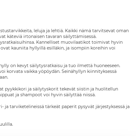
astustarvikkeita, leluja ja lehtiä. Kaikki nämä tarvitsevat oman
 ovat käteviä irtonaisen tavaran säilyttämisessä.
tysratkaisuihinsa. Kannelliset muovilaatikot toimivat hyvin
ovat kauniita hyllyillä esilläkin, ja isompiin koreihin voi
ylly on kevyt säilytysratkaisu ja tuo ilmettä huoneeseen.
 voi korvata vaikka yöpöydän. Seinähyllyn kiinnityksessä
kaan.
pyykkikori ja säilytyskorit tekevät siistin ja huolitellun
ppuat ja shampoot voi hyvin säilyttää niissä.
i- ja tarviketelineissä tärkeät paperit pysyvät järjestyksessä ja
ulilla.