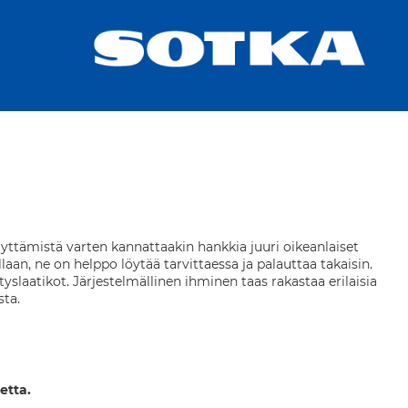
ilyttämistä varten kannattaakin hankkia juuri oikeanlaiset
illaan, ne on helppo löytää tarvittaessa ja palauttaa takaisin.
tyslaatikot. Järjestelmällinen ihminen taas rakastaa erilaisia
sta.
etta.