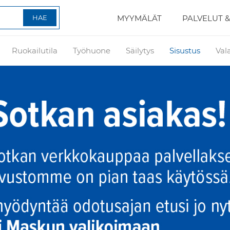
MYYMÄLÄT
PALVELUT &
Ruokailutila
Työhuone
Säilytys
Sisustus
Val