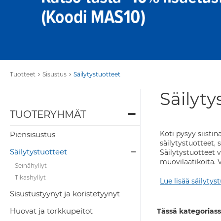
›
›
Tuotteet
Sisustus
Säilytystuotteet
Säilyty
TUOTERYHMÄT
Koti pysyy siistin
Piensisustus
säilytystuotteet, 
Säilytystuotteet
Säilytystuotteet v
muovilaatikoita. V
Seinähyllyt
Tikashyllyt
Lue lisää säilytys
Sisustustyynyt ja koristetyynyt
Huovat ja torkkupeitot
Tässä kategoriass