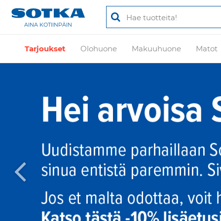
AINA KOTIINPÄIN
Tarjoukset
Olohuone
Makuuhuone
Matot