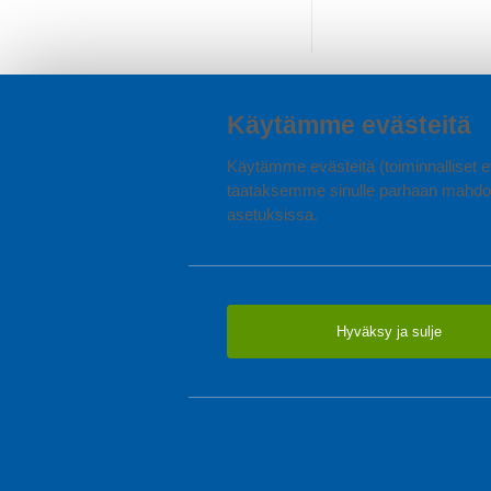
Käytämme evästeitä
Käytämme evästeitä (toiminnalliset ev
taataksemme sinulle parhaan mahdol
asetuksissa.
Hyväksy ja sulje