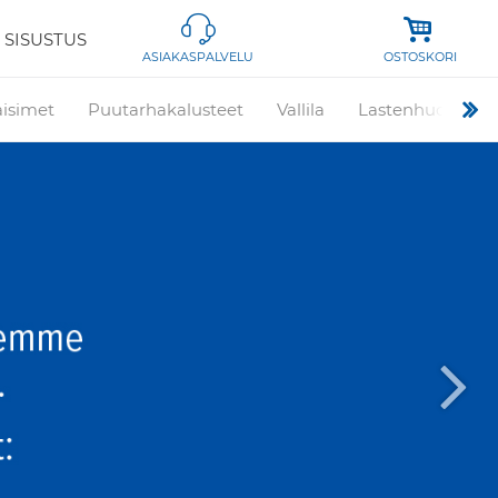
 SISUSTUS
OSTOSKORI
ASIAKASPALVELU
aisimet
Puutarhakalusteet
Vallila
Lastenhuone