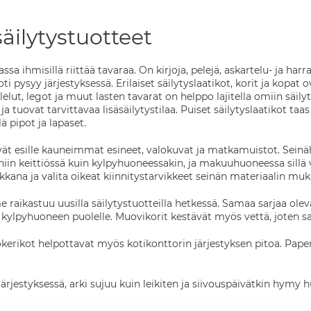
äilytystuotteet
a ihmisillä riittää tavaraa. On kirjoja, pelejä, askartelu- ja harr
oti pysyy järjestyksessä. Erilaiset säilytyslaatikot, korit ja kopat
lut, legot ja muut lasten tavarat on helppo lajitella omiin säily
 tuovat tarvittavaa lisäsäilytystilaa. Puiset säilytyslaatikot taas 
lä pipot ja lapaset.
vät esille kauneimmat esineet, valokuvat ja matkamuistot. Seinäh
 niin keittiössä kuin kylpyhuoneessakin, ja makuuhuoneessa sillä
rkkana ja valita oikeat kiinnitystarvikkeet seinän materiaalin mu
raikastuu uusilla säilytystuotteilla hetkessä. Samaa sarjaa olevat 
kylpyhuoneen puolelle. Muovikorit kestävät myös vettä, joten sai
 lokerikot helpottavat myös kotikonttorin järjestyksen pitoa. Paper
ärjestyksessä, arki sujuu kuin leikiten ja siivouspäivätkin hymy hu