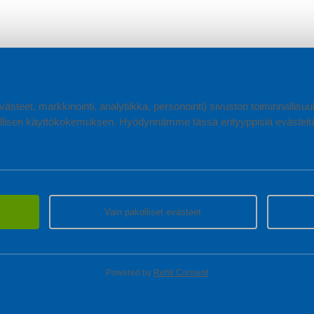
ästeet, markkinointi, analytiikka, personointi) sivuston toiminnallis
lisen käyttökokemuksen. Hyödynnämme tässä erityyppisiä evästeitä, 
Vain pakolliset evästeet
Powered by
Rehti Consent