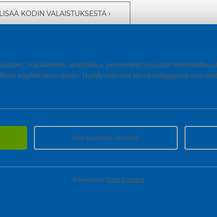
 LISÄÄ KODIN VALAISTUKSESTA
en moderni pöytävalaisin tai boho-henkinen pöytävalaisin, edullis
sinmallistosta. Tutustu ja valaistu vielä tänään!
ästeet, markkinointi, analytiikka, personointi) sivuston toiminnallis
lisen käyttökokemuksen. Hyödynnämme tässä erityyppisiä evästeitä, 
Vain pakolliset evästeet
Powered by
Rehti Consent