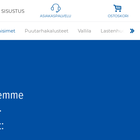
 SISUSTUS
OSTOSKORI
ASIAKASPALVELU
aisimet
Puutarhakalusteet
Vallila
Lastenhuone