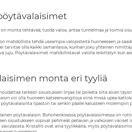
pöytävalaisimet
 on monta tehtävää; tuoda valoa, antaa tunnelmaa ja toimia sis
 on mahdollista tehdä useampia valopisteitä huoneeseen ja saada 
i tarvitse olla kaikki samanlaisia, kunhan joku yhteinen nimittäjä n
a juju. Pöytävalaisimet mahdollistavat valolla leikittelyn kun as
aisimen monta eri tyyliä
noudattaa tarkasti sisustuksen linjaa tai poiketa siitä aivan täy
aisin voi olla huoneen katseenvangitsija siinä missä upea katto
 pöytävalaisinta lipaston tai senkin päälle kalusteen molempiin 
sellainen pöytävalaisin. Bohohenkisessä pöytävalaisimessa on rott
en sisustukseen sopivat pehmeät pellavan ja valkoisen väriset 
 savulasista. Kristallit ovat aina tyylikkäitä, myös pöytävalaisimis
maisen tunnelman.