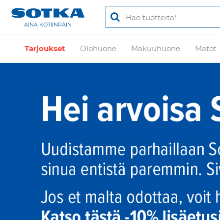
AINA KOTIINPÄIN
Tarjoukset
Olohuone
Makuuhuone
Matot