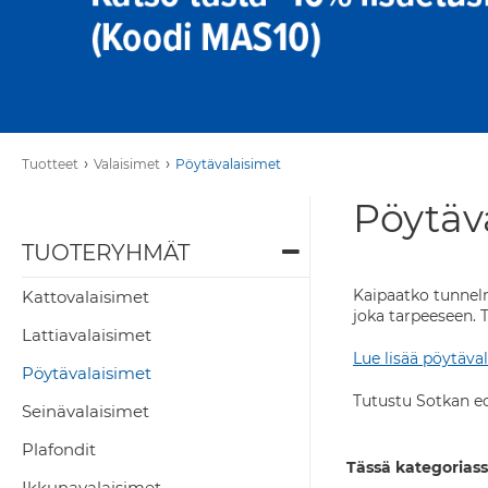
›
›
Tuotteet
Valaisimet
Pöytävalaisimet
Pöytäv
TUOTERYHMÄT
Kaipaatko tunnelm
Kattovalaisimet
joka tarpeeseen. T
Lattiavalaisimet
Lue lisää pöytäval
Pöytävalaisimet
Tutustu Sotkan ed
Seinävalaisimet
Plafondit
Tässä kategoriass
Ikkunavalaisimet