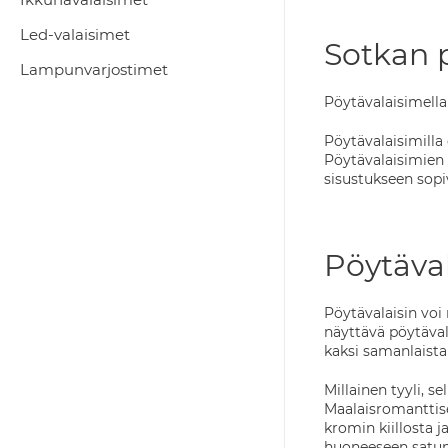
Led-valaisimet
Sotkan 
Lampunvarjostimet
Pöytävalaisimella
Pöytävalaisimilla
Pöytävalaisimien e
sisustukseen sopiv
Pöytäval
Pöytävalaisin voi 
näyttävä pöytäval
kaksi samanlaista
Millainen tyyli, 
Maalaisromanttise
kromin kiillosta ja
huoneeseen satu