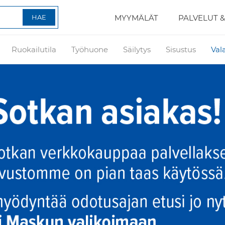
MYYMÄLÄT
PALVELUT &
Ruokailutila
Työhuone
Säilytys
Sisustus
Val