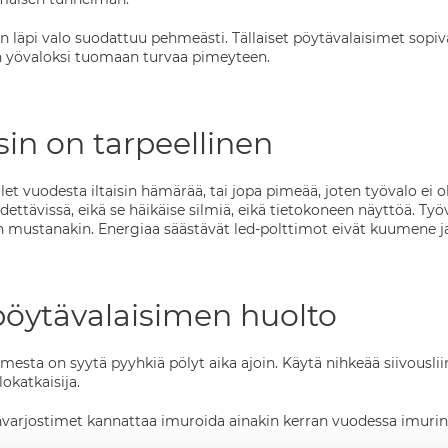
vun läpi valo suodattuu pehmeästi. Tällaiset pöytävalaisimet so
 yövaloksi tuomaan turvaa pimeyteen.
sin on tarpeellinen
 vuodesta iltaisin hämärää, tai jopa pimeää, joten työvalo ei ole
ädettävissä, eikä se häikäise silmiä, eikä tietokoneen näyttöä. T
 mustanakin. Energiaa säästävät led-polttimot eivät kuumene ja 
pöytävalaisimen huolto
mesta on syytä pyyhkiä pölyt aika ajoin. Käytä nihkeää siivousli
lokatkaisija.
arjostimet kannattaa imuroida ainakin kerran vuodessa imurin te