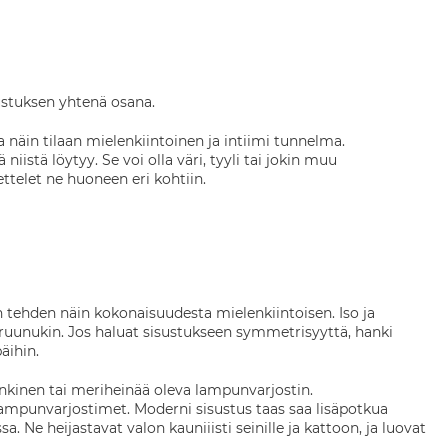
ustuksen yhtenä osana.
näin tilaan mielenkiintoinen ja intiimi tunnelma.
iistä löytyy. Se voi olla väri, tyyli tai jokin muu
ettelet ne huoneen eri kohtiin.
sin tehden näin kokonaisuudesta mielenkiintoisen. Iso ja
kruunukin. Jos haluat sisustukseen symmetrisyyttä, hanki
päihin.
inkinen tai meriheinää oleva lampunvarjostin.
lampunvarjostimet. Moderni sisustus taas saa lisäpotkua
sa. Ne heijastavat valon kauniiisti seinille ja kattoon, ja luovat