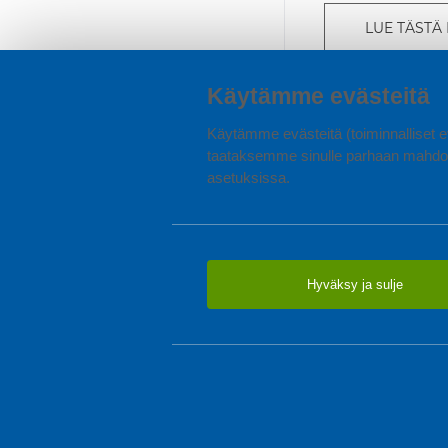
LUE TÄSTÄ
Oli valintasi sitt
Käytämme evästeitä
verkkokaupan valai
Käytämme evästeitä (toiminnalliset ev
taataksemme sinulle parhaan mahdol
asetuksissa.
Hyväksy ja sulje