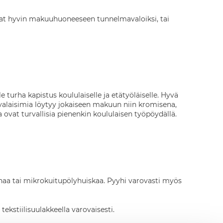
pivat hyvin makuuhuoneeseen tunnelmavaloiksi, tai
 turha kapistus koululaiselle ja etätyöläiselle. Hyvä
yövalaisimia löytyy jokaiseen makuun niin kromisena,
ovat turvallisia pienenkin koululaisen työpöydällä.
inaa tai mikrokuitupölyhuiskaa. Pyyhi varovasti myös
kstiilisuulakkeella varovaisesti.