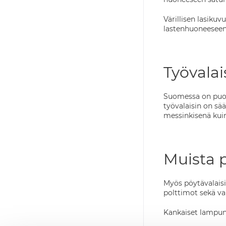
Värillisen lasiku
lastenhuoneeseen
Työvalai
Suomessa on puolet
työvalaisin on sä
messinkisenä kuin
Muista 
Myös pöytävalaisi
polttimot sekä va
Kankaiset lampunv