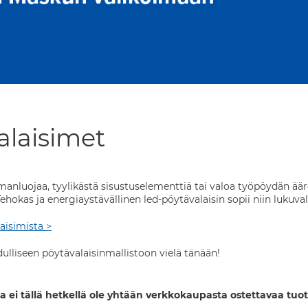
alaisimet
anluojaa, tyylikästä sisustuselementtiä tai valoa työpöydän äär
ehokas ja energiaystävällinen led-pöytävalaisin sopii niin lukuvalo
aisimista >
ulliseen pöytävalaisinmallistoon vielä tänään!
a ei tällä hetkellä ole yhtään verkkokaupasta ostettavaa tuot