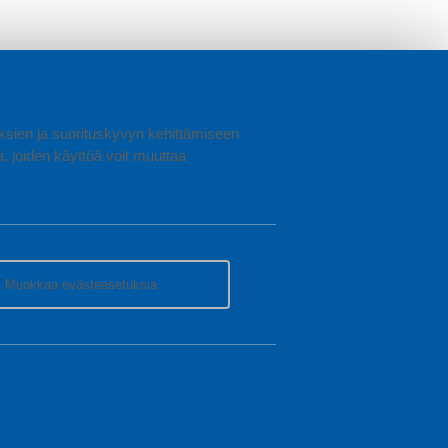
et ja tyylikkäät pöytävalaisimet löydät Sotkan laajasta
uuksien ja suorituskyvyn kehittämiseen
joiden käyttöä voit muuttaa
Muokkaa evästeasetuksia