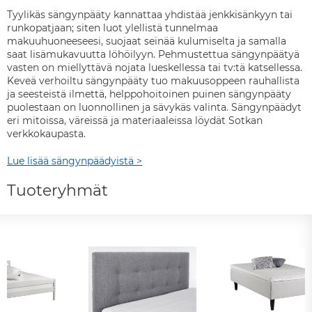
Tyylikäs sängynpääty kannattaa yhdistää jenkkisänkyyn tai
runkopatjaan; siten luot ylellistä tunnelmaa
makuuhuoneeseesi, suojaat seinää kulumiselta ja samalla
saat lisämukavuutta löhöilyyn. Pehmustettua sängynpäätyä
vasten on miellyttävä nojata lueskellessa tai tv:tä katsellessa.
Keveä verhoiltu sängynpääty tuo makuusoppeen rauhallista
ja seesteistä ilmettä, helppohoitoinen puinen sängynpääty
puolestaan on luonnollinen ja sävykäs valinta. Sängynpäädyt
eri mitoissa, väreissä ja materiaaleissa löydät Sotkan
verkkokaupasta.
Lue lisää sängynpäädyistä >
Tuoteryhmät