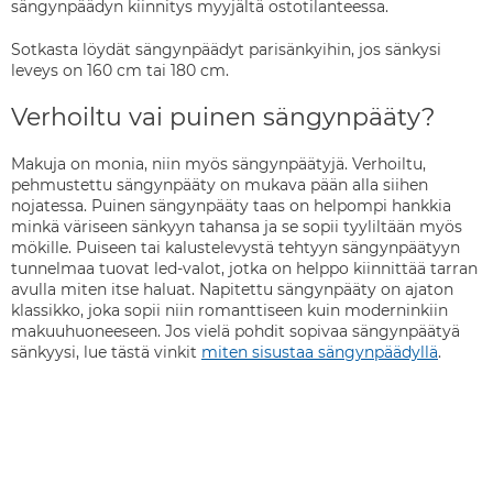
sängynpäädyn kiinnitys myyjältä ostotilanteessa.
Sotkasta löydät sängynpäädyt parisänkyihin, jos sänkysi
leveys on 160 cm tai 180 cm.
Verhoiltu vai puinen sängynpääty?
Makuja on monia, niin myös sängynpäätyjä. Verhoiltu,
pehmustettu sängynpääty on mukava pään alla siihen
nojatessa. Puinen sängynpääty taas on helpompi hankkia
minkä väriseen sänkyyn tahansa ja se sopii tyyliltään myös
mökille. Puiseen tai kalustelevystä tehtyyn sängynpäätyyn
tunnelmaa tuovat led-valot, jotka on helppo kiinnittää tarran
avulla miten itse haluat. Napitettu sängynpääty on ajaton
klassikko, joka sopii niin romanttiseen kuin moderninkiin
makuuhuoneeseen. Jos vielä pohdit sopivaa sängynpäätyä
sänkyysi, lue tästä vinkit
miten sisustaa sängynpäädyllä
.