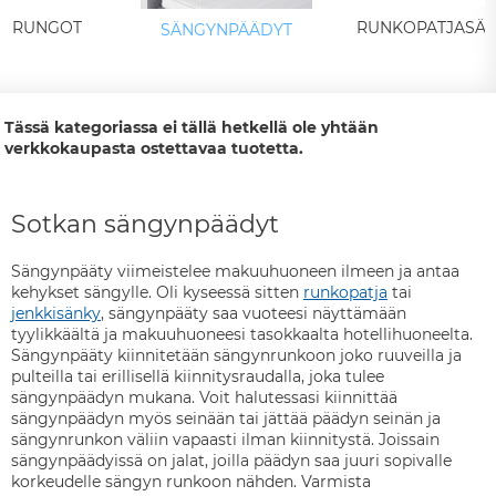
N RUNGOT
RUNKOPATJASÄ
SÄNGYNPÄÄDYT
Tässä kategoriassa ei tällä hetkellä ole yhtään
verkkokaupasta ostettavaa tuotetta.
Sotkan sängynpäädyt
Sängynpääty viimeistelee makuuhuoneen ilmeen ja antaa
kehykset sängylle. Oli kyseessä sitten
runkopatja
tai
jenkkisänky
, sängynpääty saa vuoteesi näyttämään
tyylikkäältä ja makuuhuoneesi tasokkaalta hotellihuoneelta.
Sängynpääty kiinnitetään sängynrunkoon joko ruuveilla ja
pulteilla tai erillisellä kiinnitysraudalla, joka tulee
sängynpäädyn mukana. Voit halutessasi kiinnittää
sängynpäädyn myös seinään tai jättää päädyn seinän ja
sängynrunkon väliin vapaasti ilman kiinnitystä. Joissain
sängynpäädyissä on jalat, joilla päädyn saa juuri sopivalle
korkeudelle sängyn runkoon nähden. Varmista