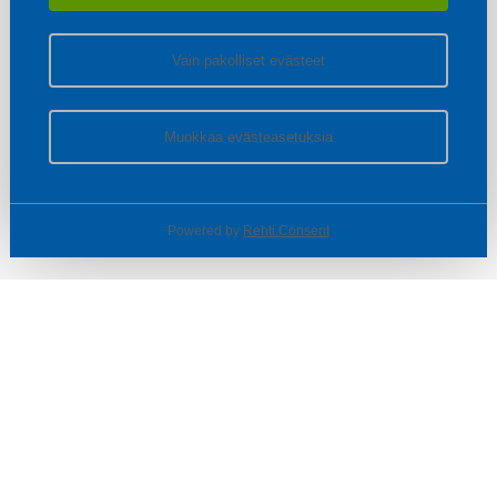
Vain pakolliset evästeet
Muokkaa evästeasetuksia
Powered by
Rehti Consent
© SOTKA / INDOOR GROUP OY
Tietoa yrityksestä
Käyttäjäehdot ja rekisteriseloste
Evästeasetukset