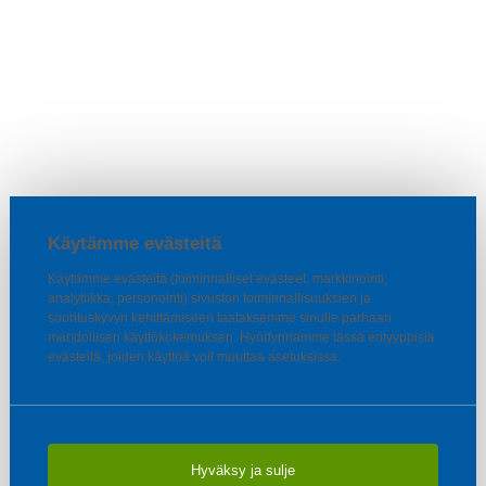
Käytämme evästeitä
Käytämme evästeitä (toiminnalliset evästeet, markkinointi,
analytiikka, personointi) sivuston toiminnallisuuksien ja
suorituskyvyn kehittämiseen taataksemme sinulle parhaan
mahdollisen käyttökokemuksen. Hyödynnämme tässä erityyppisiä
evästeitä, joiden käyttöä voit muuttaa asetuksissa.
Hyväksy ja sulje