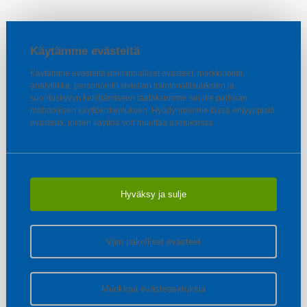
Käytämme evästeitä
Käytämme evästeitä (toiminnalliset evästeet, markkinointi,
analytiikka, personointi) sivuston toiminnallisuuksien ja
suorituskyvyn kehittämiseen taataksemme sinulle parhaan
mahdollisen käyttökokemuksen. Hyödynnämme tässä erityyppisiä
evästeitä, joiden käyttöä voit muuttaa asetuksissa.
Hyväksy ja sulje
Vain pakolliset evästeet
Muokkaa evästeasetuksia