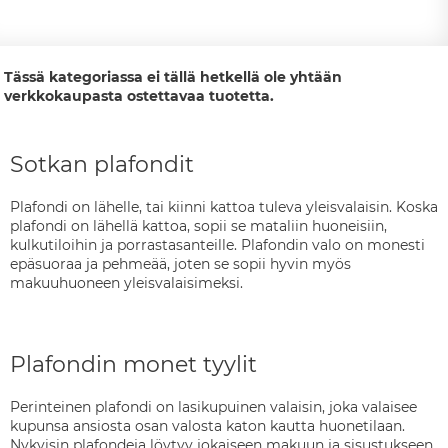
Tässä kategoriassa ei tällä hetkellä ole yhtään
verkkokaupasta ostettavaa tuotetta.
Sotkan plafondit
Plafondi on lähelle, tai kiinni kattoa tuleva yleisvalaisin. Koska
plafondi on lähellä kattoa, sopii se mataliin huoneisiin,
kulkutiloihin ja porrastasanteille. Plafondin valo on monesti
epäsuoraa ja pehmeää, joten se sopii hyvin myös
makuuhuoneen yleisvalaisimeksi.
Plafondin monet tyylit
Perinteinen plafondi on lasikupuinen valaisin, joka valaisee
kupunsa ansiosta osan valosta katon kautta huonetilaan.
Nykyisin plafondeja löytyy jokaiseen makuun ja sisustukseen.