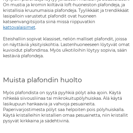
On mustia ja kromin kiiltäviä loft-huoneiston plafondeja, ja
kristallisia kruunumaisia plafondeja. Tyylikkäät ja trendikkäät
lasipalloin varustetut plafondit ovat huoneen
katseenvangitsijoita siinä missä riippuvatkin
kattovalaisimet
.
Eteishalliin sopivat klassiset, neliön malliset plafondit, joissa
on näyttäviä yksityiskohtia. Lastenhuoneeseen löytyvät omat
kuvioidut plafondinsa. Myös ulkotiloihin löytyy sopivia, sään
kestäviä plafondeja.
Muista plafondin huolto
Myös plafondista on syytä pyyhkiä pölyt aika ajoin. Käytä
nihkeää siivousliinaa tai mikrokuitupölyhuiskaa. Älä käytä
lasikupuun hankaavia ja vahvoja pesuaineita.
Paperivarjostimesta pölyt saa helpoiten pois pölyhuiskalla.
Käytä kristalleihin kristallien omaa pesuainetta, niin kristallit
pysyvät kirkkaina ja sädehtivinä.