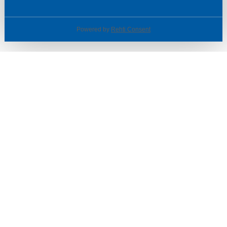
Powered by
Rehti Consent
© SOTKA / INDOOR GROUP OY
Tietoa yrityksestä
Käyttäjäehdot ja rekisteriseloste
Evästeasetukset
TUOTTEET & TARJOUKSET
MYYMÄLÄT
ASIAKASPALVELU
VINKIT & OPPAAT
PALVELUT
SISUSTUSIDEOITA