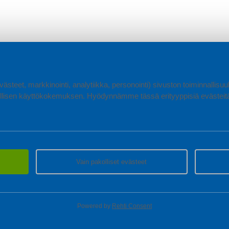
ästeet, markkinointi, analytiikka, personointi) sivuston toiminnallis
lisen käyttökokemuksen. Hyödynnämme tässä erityyppisiä evästeitä, 
Vain pakolliset evästeet
Powered by
Rehti Consent