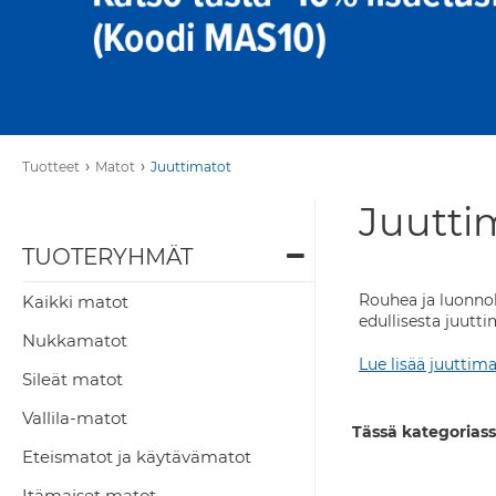
›
›
Tuotteet
Matot
Juuttimatot
Juutti
TUOTERYHMÄT
Rouhea ja luonnoll
Kaikki matot
edullisesta juutti
Nukkamatot
Lue lisää juuttima
Sileät matot
Vallila-matot
Tässä kategoriass
Eteismatot ja käytävämatot
Itämaiset matot