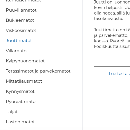
Juutti on luonnonk
kovin helposti. 
Puuvillamatot
olla nopea, sillä 
tasokuivausta.
Bukleematot
Juuttimatto on täl
Viskoosimatot
ja parvekematto, 
Juuttimatot
koossa. Pyöreä ju
kodikkuutta sisust
Villamatot
Kylpyhuonematot
Terassimatot ja parvekematot
Lue tästä
Mittatilausmatot
Kynnysmatot
Pyöreät matot
Taljat
Lasten matot