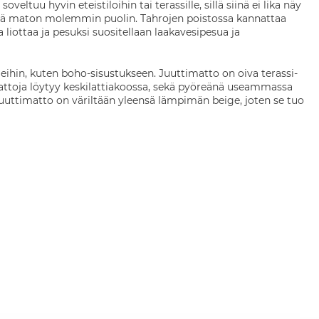
eltuu hyvin eteistiloihin tai terassille, sillä siinä ei lika näy
hdä maton molemmin puolin. Tahrojen poistossa kannattaa
a liottaa ja pesuksi suositellaan laakavesipesua ja
yleihin, kuten boho-sisustukseen. Juuttimatto on oiva terassi-
imattoja löytyy keskilattiakoossa, sekä pyöreänä useammassa
Juuttimatto on väriltään yleensä lämpimän beige, joten se tuo