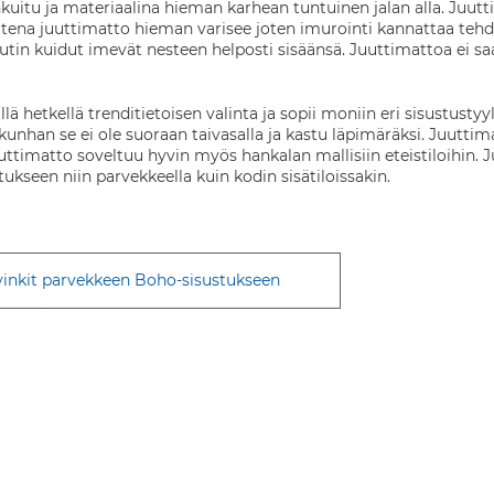
uitu ja materiaalina hieman karhean tuntuinen jalan alla. Juutti sov
Uutena juuttimatto hieman varisee joten imurointi kannattaa te
juutin kuidut imevät nesteen helposti sisäänsä. Juuttimattoa ei sa
lä hetkellä trenditietoisen valinta ja sopii moniin eri sisustusty
kunhan se ei ole suoraan taivasalla ja kastu läpimäräksi. Juutt
uttimatto soveltuu hyvin myös hankalan mallisiin eteistiloihin. 
ukseen niin parvekkeella kuin kodin sisätiloissakin.
 vinkit parvekkeen Boho-sisustukseen