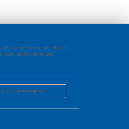
uuksien ja suorituskyvyn kehittämiseen
joiden käyttöä voit muuttaa
Muokkaa evästeasetuksia