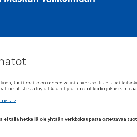
matot
inen, Juuttimatto on monen valinta niin sisä- kuin ulkotiloihinkin
mattomallistosta löydät kauniit juuttimatot kodin jokaiseen tilaa
toista >
a ei tällä hetkellä ole yhtään verkkokaupasta ostettavaa tuot