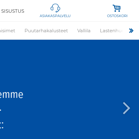
 SISUSTUS
OSTOSKORI
ASIAKASPALVELU
aisimet
Puutarhakalusteet
Vallila
Lastenhuone