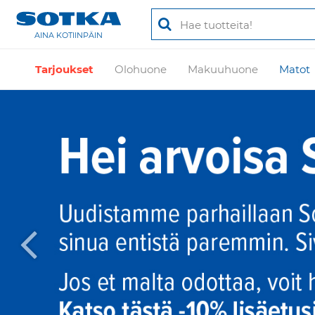
AINA KOTIINPÄIN
Tarjoukset
Olohuone
Makuuhuone
Matot