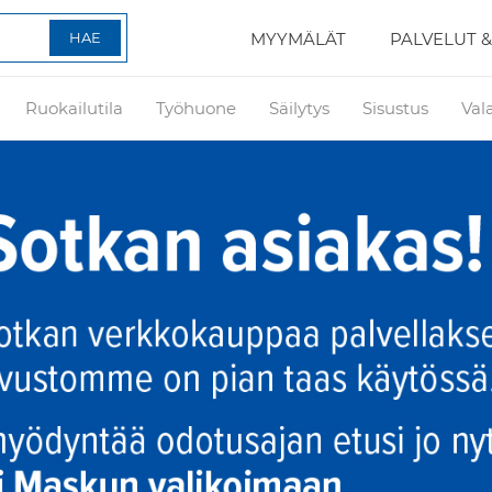
MYYMÄLÄT
PALVELUT &
Ruokailutila
Työhuone
Säilytys
Sisustus
Val