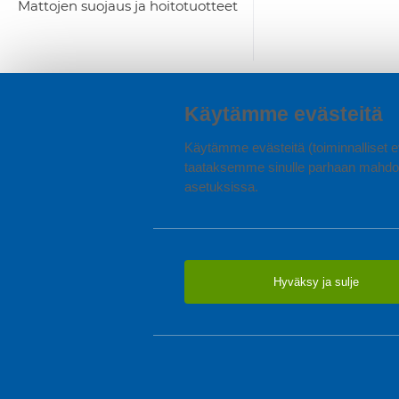
Mattojen suojaus ja hoitotuotteet
Käytämme evästeitä
Käytämme evästeitä (toiminnalliset ev
taataksemme sinulle parhaan mahdol
asetuksissa.
Hyväksy ja sulje