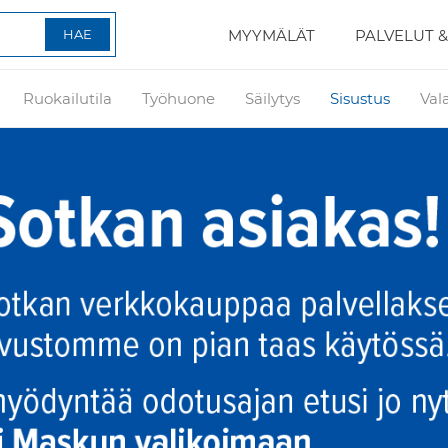
MYYMÄLÄT
PALVELUT &
Ruokailutila
Työhuone
Säilytys
Sisustus
Val