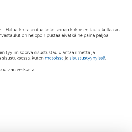
iksi. Haluatko rakentaa koko seinän kokoisen taulu-kollaasin,
astaulut on helppo ripustaa eivätkä ne paina paljoa.
 tyyliin sopiva sisustustaulu antaa ilmettä ja
a sisustuksessa, kuten
matoissa
ja
sisustustyynyissä
.
 suoraan verkosta!