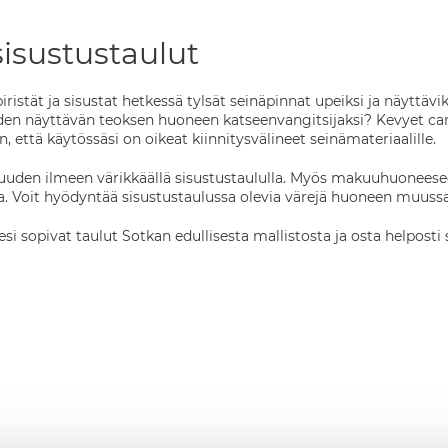
isustustaulut
piristät ja sisustat hetkessä tylsät seinäpinnat upeiksi ja näyttäv
den näyttävän teoksen huoneen katseenvangitsijaksi? Kevyet canv
, että käytössäsi on oikeat kiinnitysvälineet seinämateriaalille.
uden ilmeen värikkäällä sisustustaululla. Myös makuuhuoneeseen
ta. Voit hyödyntää sisustustaulussa olevia värejä huoneen muuss
esi sopivat taulut Sotkan edullisesta mallistosta ja osta helposti