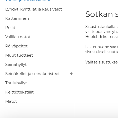
Lyhdyt, kynttilät ja kausivalot
Sotkan s
Kattaminen
Sisustustauluilla 
Peilit
vai tuoda vain yh
Vallila-matot
Huolehdi kuitenkin
Päiväpeitot
Lastenhuone saa u
sisustuksellisuut
Muut tuotteet
Valitse sisustukse
Seinähyllyt
Seinäkellot ja seinäkoristeet
Tauluhyllyt
Keittiötekstiilit
Matot