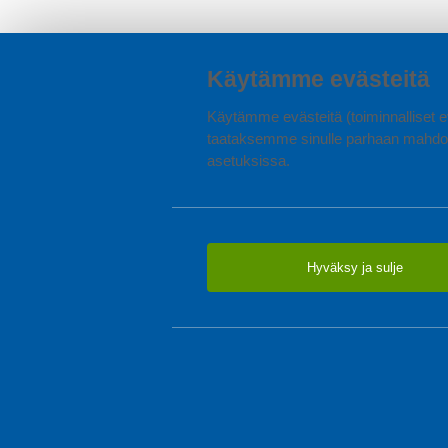
Käytämme evästeitä
Käytämme evästeitä (toiminnalliset ev
taataksemme sinulle parhaan mahdol
asetuksissa.
Hyväksy ja sulje