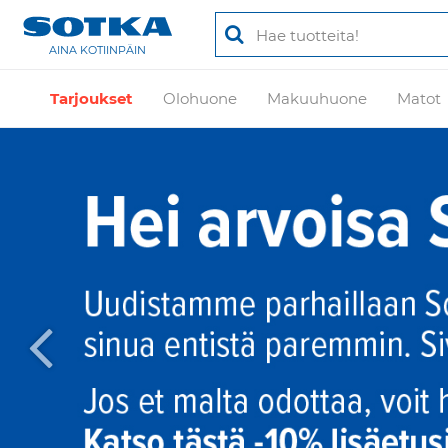
AINA KOTIINPÄIN
Tarjoukset
Olohuone
Makuuhuone
Matot