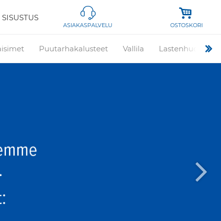
 SISUSTUS
OSTOSKORI
ASIAKASPALVELU
aisimet
Puutarhakalusteet
Vallila
Lastenhuone