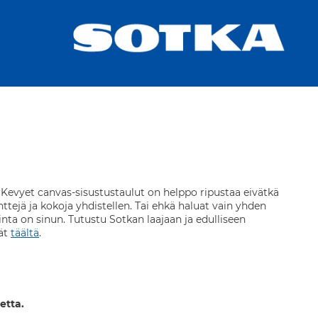
n. Kevyet canvas-sisustustaulut on helppo ripustaa eivätkä
nttejä ja kokoja yhdistellen. Tai ehkä haluat vain yhden
inta on sinun. Tutustu Sotkan laajaan ja edulliseen
dät
täältä
.
etta.