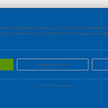
ästeet, markkinointi, analytiikka, personointi) sivuston toiminnallis
lisen käyttökokemuksen. Hyödynnämme tässä erityyppisiä evästeitä, 
Vain pakolliset evästeet
Powered by
Rehti Consent