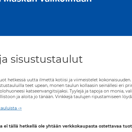
ja sisustustaulut
 luot hetkessä uutta ilmettä kotiisi ja viimeistelet kokonaisuude
stustauluilla teet upean, monen taulun kollaasin seinällesi eri pri
olohuoneesi katseenvangitsijaksi. Tyylejä ja tapoja on monia, val
llistoon ja aloita jo tänään. Vinkkejä taulujen ripustamiseen löy
tauluista ->
a ei tällä hetkellä ole yhtään verkkokaupasta ostettavaa tuot