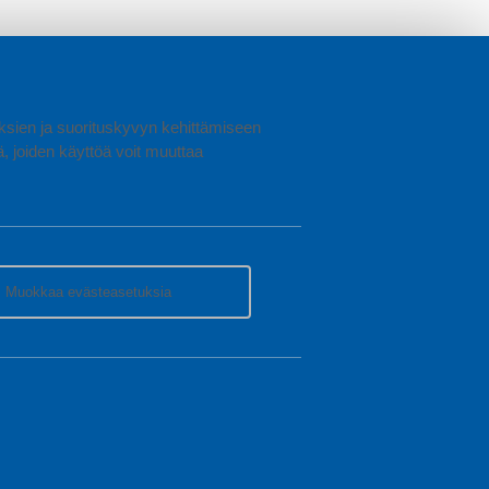
uuksien ja suorituskyvyn kehittämiseen
joiden käyttöä voit muuttaa
Muokkaa evästeasetuksia