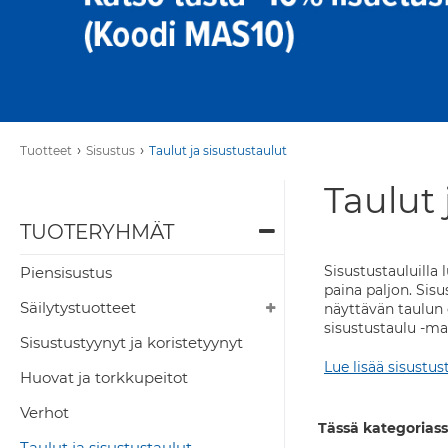
›
›
Tuotteet
Sisustus
Taulut ja sisustustaulut
Taulut 
TUOTERYHMÄT
Sisustustauluilla
Piensisustus
paina paljon. Sisu
Säilytystuotteet
näyttävän taulun 
sisustustaulu -ma
Sisustustyynyt ja koristetyynyt
Lue lisää sisustus
Huovat ja torkkupeitot
Verhot
Tässä kategoriass
Taulut ja sisustustaulut