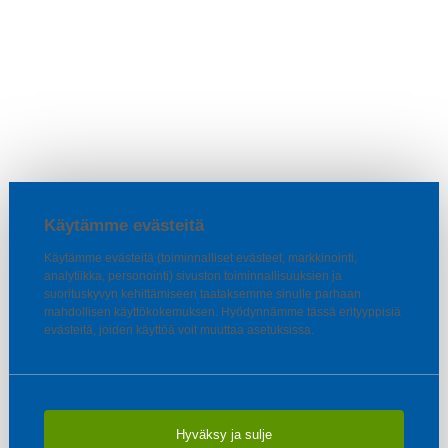
Käytämme evästeitä
Käytämme evästeitä (toiminnalliset evästeet, markkinointi,
analytiikka, personointi) sivuston toiminnallisuuksien ja
suorituskyvyn kehittämiseen taataksemme sinulle parhaan
mahdollisen käyttökokemuksen. Hyödynnämme tässä erityyppisiä
evästeitä, joiden käyttöä voit muuttaa asetuksissa.
Hyväksy ja sulje