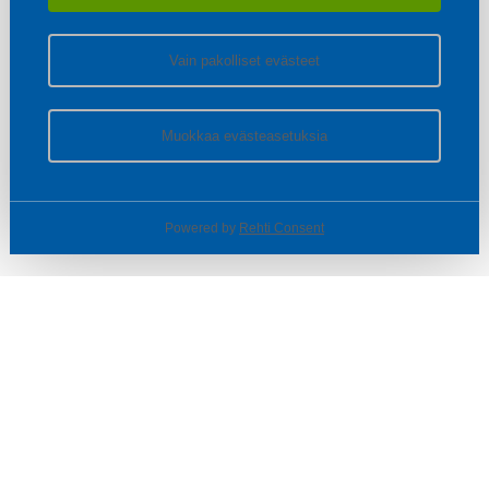
Vain pakolliset evästeet
Muokkaa evästeasetuksia
Powered by
Rehti Consent
© SOTKA / INDOOR GROUP OY
Tietoa yrityksestä
Käyttäjäehdot ja rekisteriseloste
Evästeasetukset