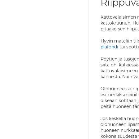
Riippuva
Kattovalaisimen m
kattokruunun. Huo
pitääkö sen hiipu
Hyvin mataliin til
plafondi
tai spotti
Pöytien ja tasojen
siitä ohi kulkies
kattovalaisimeen 
kannesta. Näin val
Olohuoneessa rii
esimerkiksi seinil
oikeaan kohtaan j
peitä huoneen tä
Jos keskellä huon
olohuoneen lipast
huoneen nurkkaan. 
kokonaisuudesta 