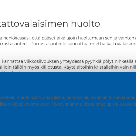
kattovalaisimen huolto
a hankkiessasi, että pääset aika ajoin huoltamaan sen ja vaihtama
rrastasanteet. Porrastasanteille kannattaa miettiä kattovalaisi
 kannattaa viikkosiivouksen yhteydessä pyyhkiä pölyt nihkeällä si
 silloin tällöin myös kiillotusta. Käytä aitoihin kristalleihin vain n
ttää loistonsa.
arjostimet kannattaa imuroida ainakin kerran vuodessa imurin te
ästeet, markkinointi, analytiikka, personointi) sivuston toiminnallis
 LISÄÄ KODIN VALAISTUKSESTA
lisen käyttökokemuksen. Hyödynnämme tässä erityyppisiä evästeitä, 
en kaunis kattokruunu, moderni lasivalaisin tai käytännöllinen pla
sinmallistosta. Tutustu ja valaistu vielä tänään!