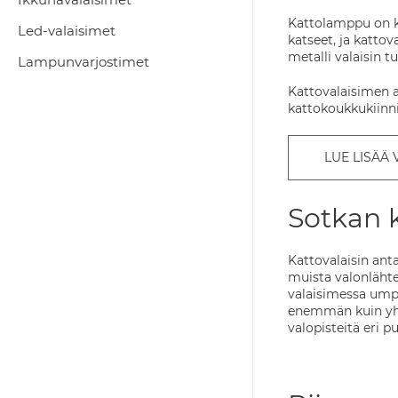
Kattolamppu on ku
Led-valaisimet
katseet, ja kattov
metalli valaisin
Lampunvarjostimet
Kattovalaisimen a
kattokoukkukiinnit
LUE LISÄÄ 
Sotkan 
Kattovalaisin ant
muista valonlähte
valaisimessa umpi
enemmän kuin yhd
valopisteitä eri p