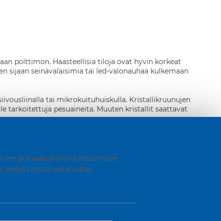
an polttimon. Haasteellisia tiloja ovat hyvin korkeat
men sijaan seinävalaisimia tai led-valonauhaa kulkemaan
ivousliinalla tai mikrokuituhuiskulla. Kristallikruunujen
iille tarkoitettuja pesuaineita. Muuten kristallit saattavat
kstiilisuulakkeella varovaisesti.
uuksien ja suorituskyvyn kehittämiseen
joiden käyttöä voit muuttaa
fondi, edulliset kattovalaisimet löydät Sotkan laajasta