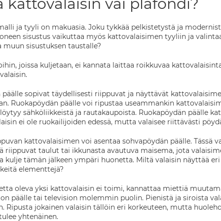
 kattovalaisin vai plafondi?
alli ja tyyli on makuasia. Joku tykkää pelkistetystä ja modernist
neen sisustus vaikuttaa myös kattovalaisimen tyyliin ja valintaa
a muun sisustuksen taustalle?
oihin, joissa kuljetaan, ei kannata laittaa roikkuvaa kattovalaisin
valaisin.
 päälle sopivat täydellisesti riippuvat ja näyttävät kattovalaisim
saan. Ruokapöydän päälle voi ripustaa useammankin kattovalaisi
löytyy sähköliikkeistä ja rautakaupoista. Ruokapöydän päälle k
aisin ei ole ruokailijoiden edessä, mutta valaisee riittävästi pöy
ppuvan kattovalaisimen voi asentaa sohvapöydän päälle. Tässä 
lä riippuvat taulut tai ikkunasta avautuva maisema, jota valaisim
a kulje tämän jälkeen ympäri huonetta. Miltä valaisin näyttää e
rkeitä elementtejä?
etta oleva yksi kattovalaisin ei toimi, kannattaa miettiä muut
on päälle tai television molemmin puolin. Pienistä ja siroista v
Ripusta jokainen valaisin tällöin eri korkeuteen, mutta huolehdi,
tulee yhtenäinen.