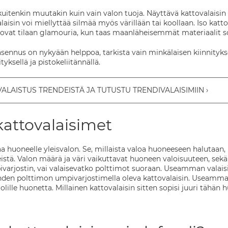
itenkin muutakin kuin vain valon tuoja. Näyttävä kattovalaisin o
alaisin voi miellyttää silmää myös värillään tai koollaan. Iso katto
 tuovat tilaan glamouria, kun taas maanläheisemmät materiaalit
sennus on nykyään helppoa, tarkista vain minkälaisen kiinnitykse
yksellä ja pistokeliitännällä.
VALAISTUS TRENDEISTÄ JA TUTUSTU TRENDIVALAISIMIIN
kattovalaisimet
aa huoneelle yleisvalon. Se, millaista valoa huoneeseen halutaan,
istä. Valon määrä ja väri vaikuttavat huoneen valoisuuteen, sekä t
varjostin, vai valaisevatko polttimot suoraan. Useamman valaisi
en polttimon umpivarjostimella oleva kattovalaisin. Useamma
uolille huonetta. Millainen kattovalaisin sitten sopisi juuri tähän