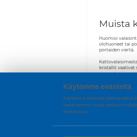
Muista 
Huomioi valaisint
olohuoneet tai po
portaiden viertä.
Kattovalaisimesta
kristallit vaativat
sumentua ja mene
Kankaiset lampunv
Käytämme evästeitä
Käytämme evästeitä (toiminnalliset ev
LUE TÄSTÄ
taataksemme sinulle parhaan mahdol
asetuksissa.
Oli valintasi sitt
verkkokaupan valai