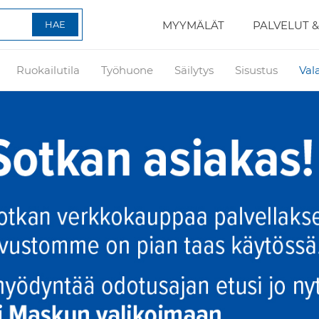
MYYMÄLÄT
PALVELUT &
Ruokailutila
Työhuone
Säilytys
Sisustus
Val