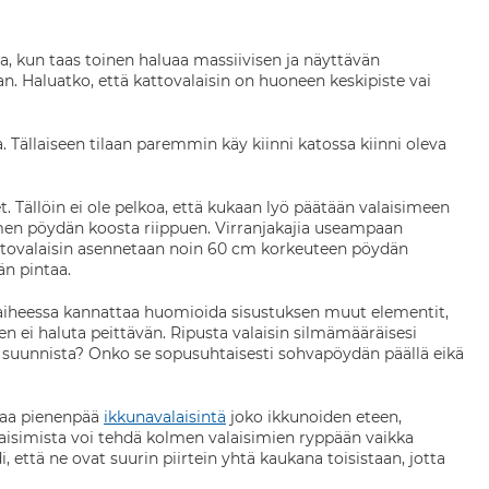
a, kun taas toinen haluaa massiivisen ja näyttävän
n. Haluatko, että kattovalaisin on huoneen keskipiste vai
ta. Tällaiseen tilaan paremmin käy kiinni katossa kiinni oleva
et. Tällöin ei ole pelkoa, että kukaan lyö päätään valaisimeen
men pöydän koosta riippuen. Virranjakajia useampaan
attovalaisin asennetaan noin 60 cm korkeuteen pöydän
dän pintaa.
vaiheessa kannattaa huomioida sisustuksen muut elementit,
en ei haluta peittävän. Ripusta valaisin silmämääräisesi
ri suunnista? Onko se sopusuhtaisesti sohvapöydän päällä eikä
amaa pienenpää
ikkunavalaisintä
joko ikkunoiden eteen,
alaisimista voi tehdä kolmen valaisimien ryppään vaikka
 että ne ovat suurin piirtein yhtä kaukana toisistaan, jotta