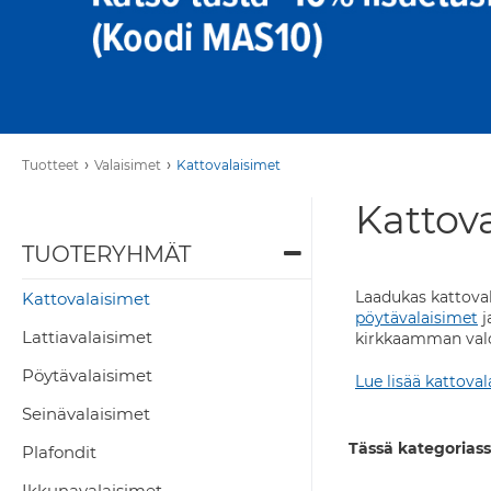
›
›
Tuotteet
Valaisimet
Kattovalaisimet
Kattov
TUOTERYHMÄT
Laadukas kattovala
Kattovalaisimet
pöytävalaisimet
j
Lattiavalaisimet
kirkkaamman valon
Pöytävalaisimet
Lue lisää kattoval
Seinävalaisimet
Tässä kategoriass
Plafondit
Ikkunavalaisimet