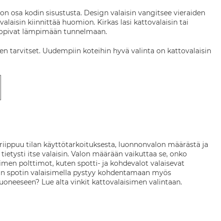
n osa kodin sisustusta. Design valaisin vangitsee vieraiden
valaisin kiinnittää huomion. Kirkas lasi kattovalaisin tai
 sopivat lämpimään tunnelmaan.
n tarvitset. Uudempiin koteihin hyvä valinta on kattovalaisin
 riippuu tilan käyttötarkoituksesta, luonnonvalon määrästä ja
ietysti itse valaisin. Valon määrään vaikuttaa se, onko
men polttimot, kuten spotti- ja kohdevalot valaisevat
n spotin valaisimella pystyy kohdentamaan myös
 huoneeseen? Lue alta vinkit kattovalaisimen valintaan.