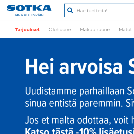
AINA KOTIINPÄIN
Tarjoukset
Olohuone
Makuuhuone
Matot