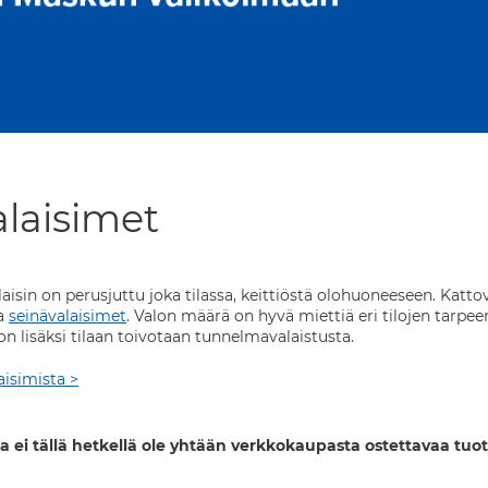
alaisimet
isin on perusjuttu joka tilassa, keittiöstä olohuoneeseen. Kattov
a
seinävalaisimet
. Valon määrä on hyvä miettiä eri tilojen tarp
 lisäksi tilaan toivotaan tunnelmavalaistusta.
aisimista >
a ei tällä hetkellä ole yhtään verkkokaupasta ostettavaa tuot