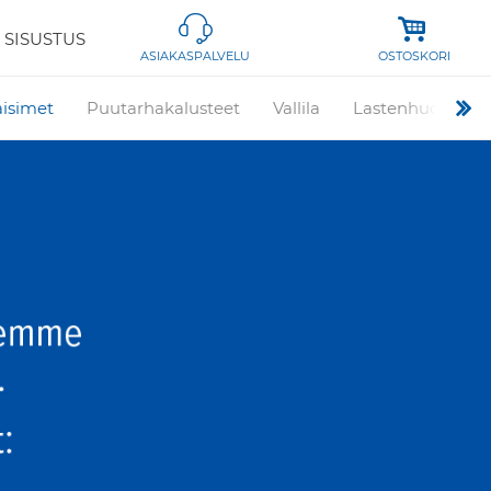
 SISUSTUS
OSTOSKORI
ASIAKASPALVELU
aisimet
Puutarhakalusteet
Vallila
Lastenhuone