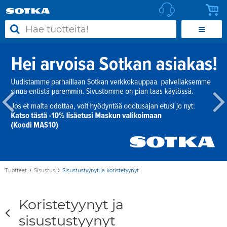
›
›
Tuotteet
Sisustus
Sisustustyynyt ja koristetyynyt
Koristetyynyt ja
sisustustyynyt