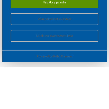
Hyväksy ja sulje
Vain pakolliset evästeet
Muokkaa evästeasetuksia
Powered by
Rehti Consent
© SOTKA / INDOOR GROUP OY
Tietoa yrityksestä
Käyttäjäehdot ja rekisteriseloste
Evästeasetukset