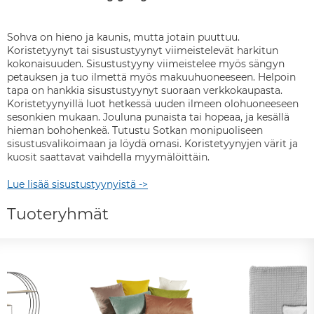
Sohva on hieno ja kaunis, mutta jotain puuttuu.
Koristetyynyt tai sisustustyynyt viimeistelevät harkitun
kokonaisuuden. Sisustustyyny viimeistelee myös sängyn
petauksen ja tuo ilmettä myös makuuhuoneeseen. Helpoin
tapa on hankkia sisustustyynyt suoraan verkkokaupasta.
Koristetyynyillä luot hetkessä uuden ilmeen olohuoneeseen
sesonkien mukaan. Jouluna punaista tai hopeaa, ja kesällä
hieman bohohenkeä. Tutustu Sotkan monipuoliseen
sisustusvalikoimaan ja löydä omasi. Koristetyynyjen värit ja
kuosit saattavat vaihdella myymälöittäin.
Lue lisää sisustustyynyistä ->
Tuoteryhmät