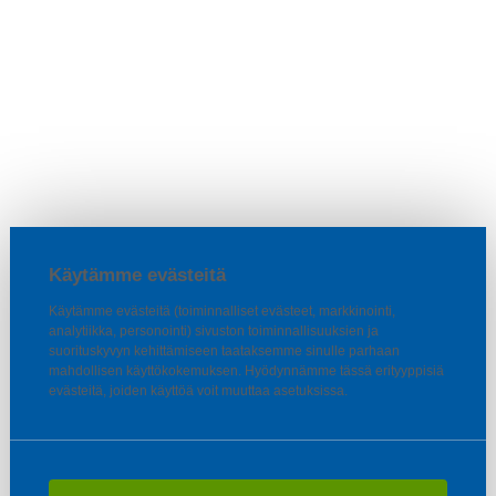
Käytämme evästeitä
Käytämme evästeitä (toiminnalliset evästeet, markkinointi,
analytiikka, personointi) sivuston toiminnallisuuksien ja
suorituskyvyn kehittämiseen taataksemme sinulle parhaan
mahdollisen käyttökokemuksen. Hyödynnämme tässä erityyppisiä
evästeitä, joiden käyttöä voit muuttaa asetuksissa.