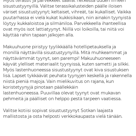
Myös terassit ja parvekkeet saavat hetkessä uuden ilmeen
sisustustyynyillä. Valitse terassikalusteiden päälle iloisen
väriset sisustustyynyt; keltaiset, vihreät, tai kukalliset. Vaikka
puutarhassa ei vielä kukat kukkisikaan, niin ainakin tyynyistä
löytyy kukkaloistoa ja silmäniloa. Parvekkeella ihanteellisa
ovat myös isot lattiatyynyt. Niillä voi loikoilla, tai niitä voi
käyttää rahin tapaan jalkojen alla.
Makuuhuone piristyy tyylikkäällä hotellipetauksella ja
monillä näyttävillä sisustustyynyillä. Mitä muhkeammat ja
näyttävämmät tyynyt, sen parempi! Makuuhuoneeseen
käyvät ylelliset materiaalit tyynyissä, kuten sametti ja silkki.
Myös lastenhuoneessa sisustustyynyt ovat kiva sisustuksen
lisä. Lapset tykkäävät peuhata tyynyjen keskellä ja rakennella
niistä pieniä majoja. Vain mielikuvitus on rajana, kun
koristetyynyjä pinotaan päällekkäin
lastenhuoneessa. Puuvillaa olevat tyynyt ovat mukavan
pehmeitä ja päälliset on helppo pestä tarpeen vaatiessa.
Valitse kotiisi sopivat sisustustyynyt Sotkan laajasta
mallistosta ja osta helposti verkkokaupasta vielä tänään.