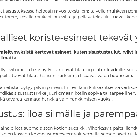
t sisustuksessa helposti myös tekstiilein: talvella muhkean pehm
iltoihin, kesällä raikkaat puuvilla- ja pellavatekstiilit tuovat k
lliset koriste-esineet tekevät 
ieltymyksistä kertovat esineet, kuten sisustustaulut, ryijyt
limatta.
lyt, vitriinit ja tikashyllyt tarjoavat tilaa kirpputorilöydöille, s
t peilit tuovat tilaa ahtaisiin nurkkiin ja lisäävät valoa huoneisiin.
ta netistä löytyy pilvin pimein. Ennen kuin klikkaa itsensä verkk
ndikäs sisustustarvike juuri omaan kotiin sopiva tai tarpeelline
kä tavaraa kannata hankkia vain hankkimisen vuoksi.
ustus: iloa silmälle ja paremp
aina olleet suomalaisten kotien suosikki. Viherkasvit paitsi ilah
 isojen kasvien kokonaisilmeeseen: valitsemalla samanlaiset ruuk