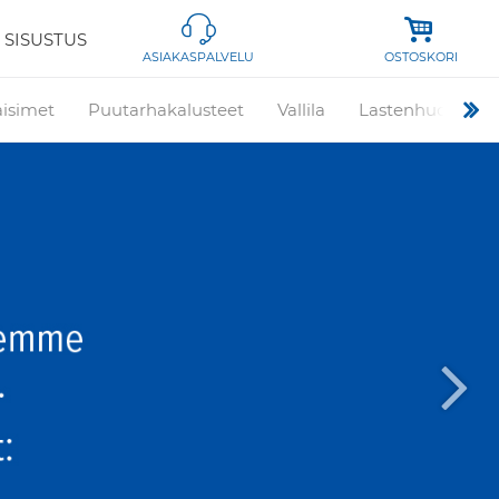
 SISUSTUS
OSTOSKORI
ASIAKASPALVELU
aisimet
Puutarhakalusteet
Vallila
Lastenhuone