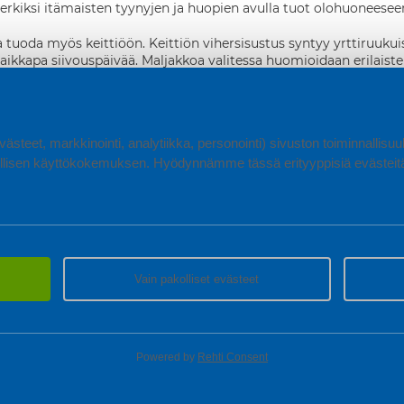
erkiksi itämaisten tyynyjen ja huopien avulla tuot olohuoneesee
 tuoda myös keittiöön. Keittiön vihersisustus syntyy yrttiruukui
vaikkapa siivouspäivää. Maljakkoa valitessa huomioidaan erilaiste
ankkiessa kannattaa muistaa kultainen sääntö kohtuudesta: jos sis
uisen. Piensisustus, sisustusesineiden valinta ja ideointi on kui
 lisää vinkkejä piensisustukseen löydät
Pinterestistä
ja
Instagram
ästeet, markkinointi, analytiikka, personointi) sivuston toiminnallis
lisen käyttökokemuksen. Hyödynnämme tässä erityyppisiä evästeitä, 
TEN KOTIEN SUOSIKKISISUSTUKSESTA LÖYTYVÄT MUUN MUA
Vain pakolliset evästeet
Powered by
Rehti Consent