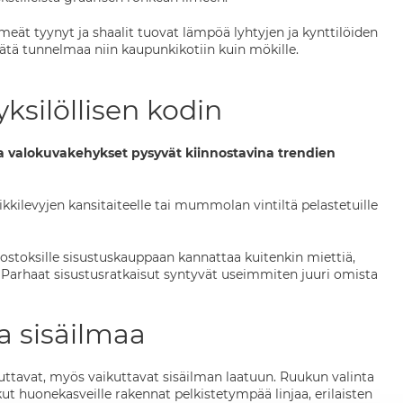
eät tyynyt ja shaalit tuovat lämpöä lyhtyjen ja kynttilöiden
epeätä tunnelmaa niin kaupunkikotiin kuin mökille.
yksilöllisen kodin
 ja valokuvakehykset pysyvät kiinnostavina trendien
uosikkilevyjen kansitaiteelle tai mummolan vintiltä pelastetuille
o-ostoksille sisustuskauppaan kannattaa kuitenkin miettiä,
n. Parhaat sisustusratkaisut syntyvät useimmiten juuri omista
aa sisäilmaa
duttavat, myös vaikuttavat sisäilman laatuun. Ruukun valinta
ut huonekasveille rakennat pelkistetympää linjaa, erilaisten