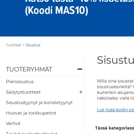
›
Tuotteet
Sisustus
Sisustu
TUOTERYHMÄT
Millä sinä sisusta
Piensisustus
sisustusesineitä? 
Säilytystuotteet
kuitenkin asujansa
näköiseksi vielä t
Sisustustyynyt ja koristetyynyt
Lue lisää kodin si
Huovat ja torkkupeitot
Verhot
Tässä kategoriass
Taulut ja sisustustaulut