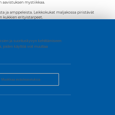
n aavistuksen mystiikkaa.
sta ja amppeleista. Leikkokukat maljakossa piristävät
n kukkien erityistarpeet.
ustustarvikkeita on esillä liikaa, alkavat ne kerätä pölyä ja
tenkin inspiroiva harrastus, jonka myötä koti ei ole koskaan
ista
.
uuksien ja suorituskyvyn kehittämiseen
joiden käyttöä voit muuttaa
SSA NÄMÄ KLASSIKOT
Muokkaa evästeasetuksia