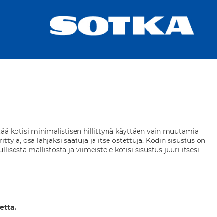
pitää kotisi minimalistisen hillittynä käyttäen vain muutamia
ttyjä, osa lahjaksi saatuja ja itse ostettuja. Kodin sisustus on
isesta mallistosta ja viimeistele kotisi sisustus juuri itsesi
etta.