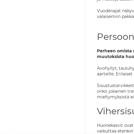
Vuodenajat näkyvä
valaisemiin pakkas
Persoona
Perheen omista m
muutoksista huo
Avohyllyt, tauluhyl
aarteille. Erilaise
Sisustustarvikkei
onko jokainen tre
mieltymyksistä ei
Vihersis
Huonekasvit ovat 
vaikuttaa etenkin