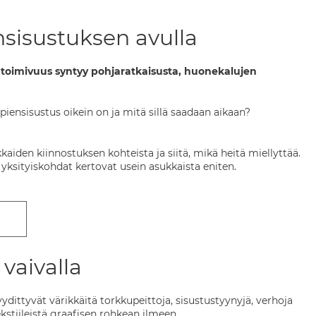
ensisustuksen avulla
 toimivuus syntyy pohjaratkaisusta, huonekalujen
piensisustus oikein on ja mitä sillä saadaan aikaan?
aiden kiinnostuksen kohteista ja siitä, mikä heitä miellyttää.
 yksityiskohdat kertovat usein asukkaista eniten.
 vaivalla
ydittyvät värikkäitä torkkupeittoja, sisustustyynyjä, verhoja
kstiileistä graafisen rohkean ilmeen.