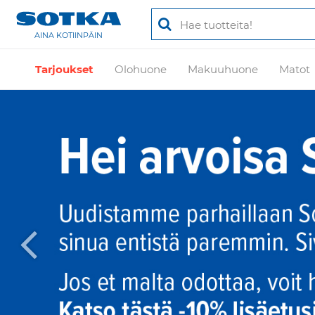
AINA KOTIINPÄIN
Tarjoukset
Olohuone
Makuuhuone
Matot