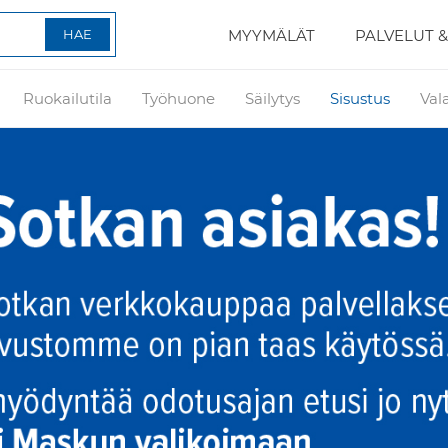
MYYMÄLÄT
PALVELUT &
Ruokailutila
Työhuone
Säilytys
Sisustus
Val