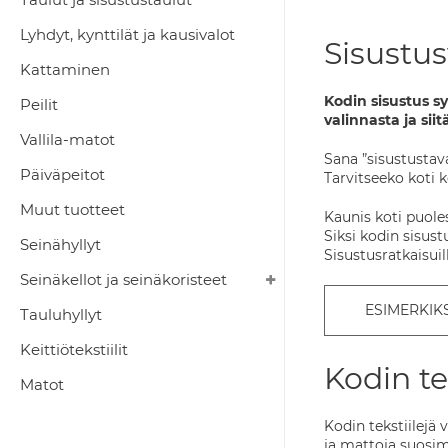
Lyhdyt, kynttilät ja kausivalot
Sisustus
Kattaminen
Kodin sisustus s
Peilit
valinnasta ja siit
Vallila-matot
Sana ”sisustustav
Päiväpeitot
Tarvitseeko koti ko
Muut tuotteet
Kaunis koti puole
Siksi kodin sisust
Seinähyllyt
Sisustusratkaisui
Seinäkellot ja seinäkoristeet
ESIMERKIKS
Tauluhyllyt
Keittiötekstiilit
Kodin tek
Matot
Kodin tekstiilejä
ja mattoja suosim