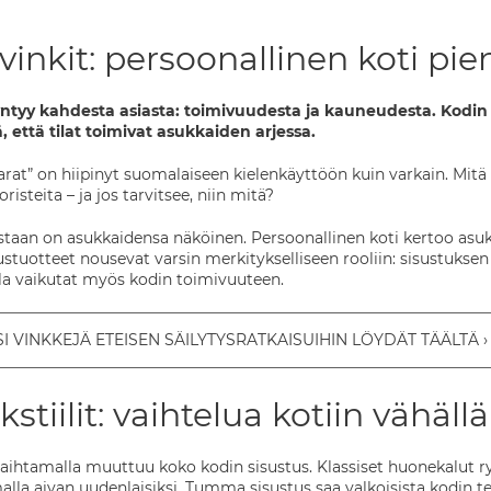
vinkit: persoonallinen koti pi
yntyy kahdesta asiasta: toimivuudesta ja kauneudesta. Kodin
ä, että tilat toimivat asukkaiden arjessa.
arat” on hiipinyt suomalaiseen kielenkäyttöön kuin varkain. Mitä 
risteita – ja jos tarvitsee, niin mitä?
staan on asukkaidensa näköinen. Persoonallinen koti kertoo asukk
ustuotteet nousevat varsin merkitykselliseen rooliin: sisustuksen
lla vaikutat myös kodin toimivuuteen.
I VINKKEJÄ ETEISEN SÄILYTYSRATKAISUIHIN LÖYDÄT TÄÄLTÄ
stiilit: vaihtelua kotiin vähällä
 vaihtamalla muuttuu koko kodin sisustus. Klassiset huonekalut ry
alla aivan uudenlaisiksi. Tumma sisustus saa valkoisista kodin te