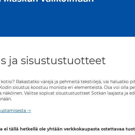
s ja sisustustuotteet
t kotisi? Rakastatko värejä ja pehmeitä tekstiilejä, vai haluatko 
Kodin sisustus koostuu monista eri elementeistä. Osa voi olla peri
 näköinen. Valitse sopivat sisustustuotteet Sotkan laajasta ja edull
änään.
sustamisesta ->
a ei tällä hetkellä ole yhtään verkkokaupasta ostettavaa tuot