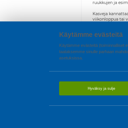
ruukkujen ja esim
Kasveja kannattaa
viikonloppua tai 
Sisustusesineitä h
Käytämme evästeitä
tehdä kodista sotk
valmis. Ideoita ja
Käytämme evästeitä (toiminnalliset ev
taataksemme sinulle parhaan mahdol
SUOMALAIS
asetuksissa.
Hyväksy ja sulje