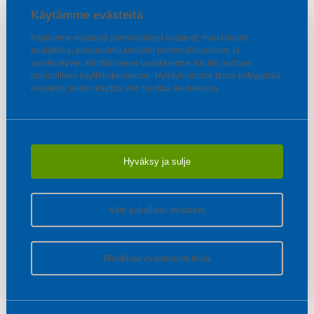
Käytämme evästeitä
Käytämme evästeitä (toiminnalliset evästeet, markkinointi,
analytiikka, personointi) sivuston toiminnallisuuksien ja
suorituskyvyn kehittämiseen taataksemme sinulle parhaan
mahdollisen käyttökokemuksen. Hyödynnämme tässä erityyppisiä
evästeitä, joiden käyttöä voit muuttaa asetuksissa.
Hyväksy ja sulje
Vain pakolliset evästeet
Muokkaa evästeasetuksia