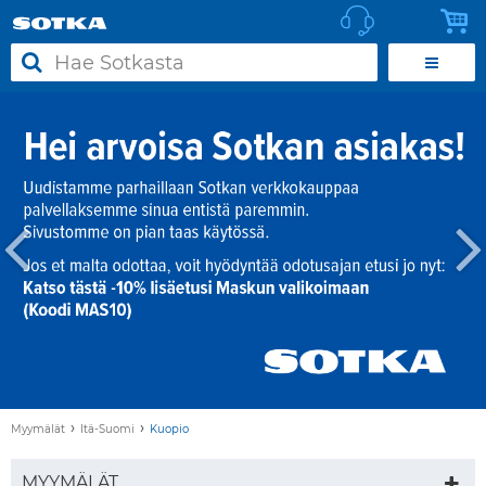
›
›
Myymälät
Itä-Suomi
Kuopio
MYYMÄLÄT