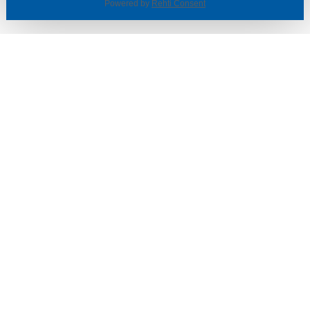
Powered by
Rehti Consent
© SOTKA / INDOOR GROUP OY
Tietoa yrityksestä
Käyttäjäehdot ja rekisteriseloste
Evästeasetukset
TUOTTEET & TARJOUKSET
MYYMÄLÄT
ASIAKASPALVELU
VINKIT & OPPAAT
PALVELUT
SISUSTUSIDEOITA
LÖYTÖNURKKA
TYÖPAIKAT