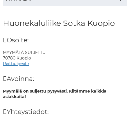
Huonekaluliike Sotka Kuopio
Osoite:
MYYMÄLÄ SULJETTU
70780 Kuopio
Reittiohjeet ›
Avoinna:
Myymälä on suljettu pysyvästi. Kiitämme kaikkia
asiakkaita!
Yhteystiedot: