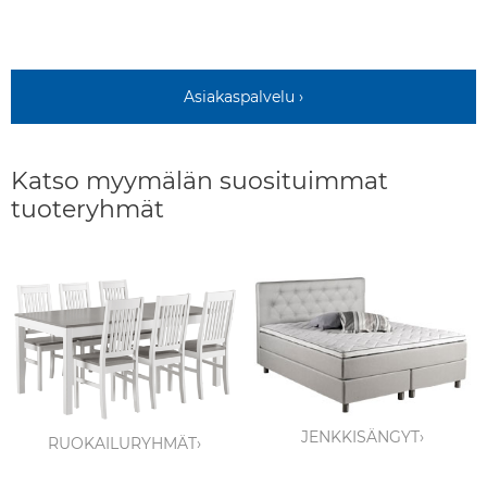
Asiakaspalvelu ›
Katso myymälän suosituimmat
tuoteryhmät
JENKKISÄNGYT›
RUOKAILURYHMÄT›