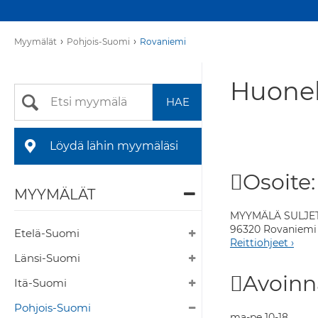
›
›
Myymälät
Pohjois-Suomi
Rovaniemi
Huonek
Löydä lähin myymäläsi
Osoite:
MYYMÄLÄT
MYYMÄLÄ SULJE
96320 Rovaniemi
Etelä-Suomi
Reittiohjeet ›
Länsi-Suomi
Avoinn
Itä-Suomi
Pohjois-Suomi
ma-pe 10-18