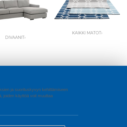
KAIKKI MATOT›
DIVAANIT›
uuksien ja suorituskyvyn kehittämiseen
joiden käyttöä voit muuttaa