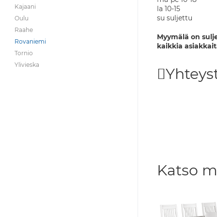
Kajaani
la 10-15
su suljettu
Oulu
Raahe
Myymälä on sulje
Rovaniemi
kaikkia asiakkait
Tornio
Ylivieska
Yhteyst
Katso m