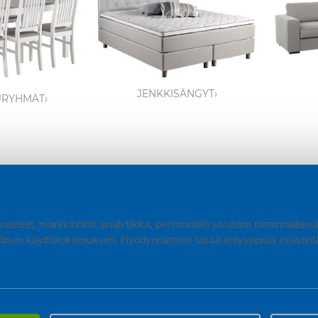
JENKKISÄNGYT›
URYHMÄT›
ästeet, markkinointi, analytiikka, personointi) sivuston toiminnallis
lisen käyttökokemuksen. Hyödynnämme tässä erityyppisiä evästeitä, 