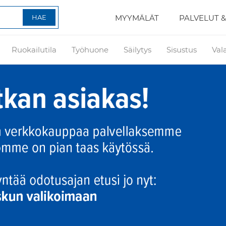
MYYMÄLÄT
PALVELUT &
Ruokailutila
Työhuone
Säilytys
Sisustus
Val