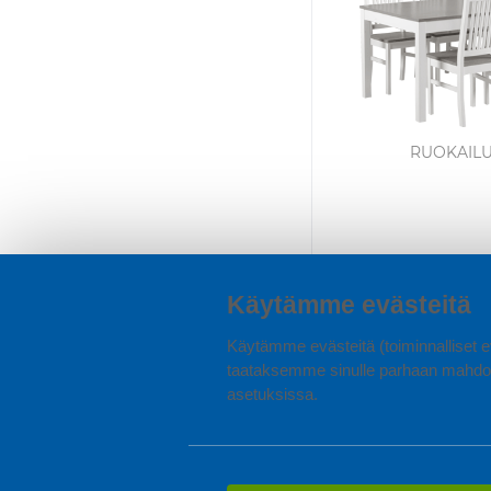
RUOKAIL
Käytämme evästeitä
Käytämme evästeitä (toiminnalliset ev
taataksemme sinulle parhaan mahdol
asetuksissa.