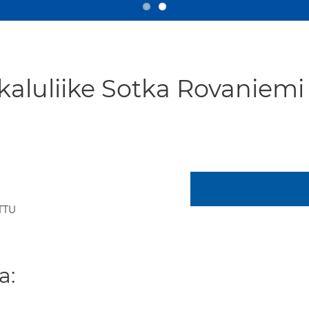
aluliike Sotka Rovaniemi
TTU
a: