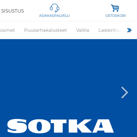
 SISUSTUS
OSTOSKORI
ASIAKASPALVELU
aisimet
Puutarhakalusteet
Vallila
Lastenhuone