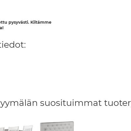
ttu pysyvästi. Kiitämme
a!
iedot:
yymälän suosituimmat tuote