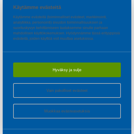
Käytämme evästeitä
Käytämme evästeitä (toiminnalliset evästeet, markkinointi,
analytiikka, personointi) sivuston toiminnallisuuksien ja
suorituskyvyn kehittämiseen taataksemme sinulle parhaan
mahdollisen käyttökokemuksen. Hyödynnämme tässä erityyppisiä
evästeitä, joiden käyttöä voit muuttaa asetuksissa.
Hyväksy ja sulje
Vain pakolliset evästeet
Muokkaa evästeasetuksia