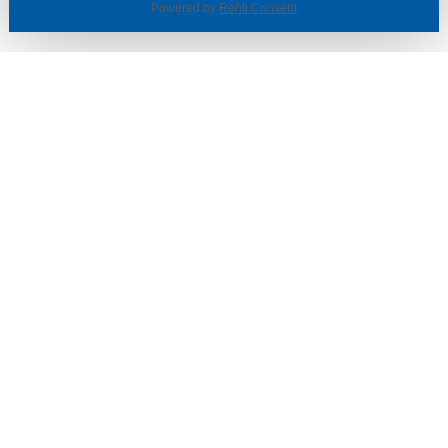
Powered by
Rehti Consent
© SOTKA / INDOOR GROUP OY
Tietoa yrityksestä
Käyttäjäehdot ja rekisteriseloste
Evästeasetukset
TUOTTEET & TARJOUKSET
MYYMÄLÄT
ASIAKASPALVELU
VINKIT & OPPAAT
PALVELUT
SISUSTUSIDEOITA
LÖYTÖNURKKA
TYÖPAIKAT