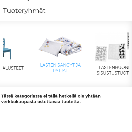
Tuoteryhmät
LASTEN SÄNGYT JA
LASTENHUONE
 KALUSTEET
PATJAT
SISUSTUSTUOTT
Tässä kategoriassa ei tällä hetkellä ole yhtään
verkkokaupasta ostettavaa tuotetta.