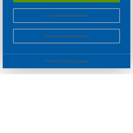
Vain pakolliset evästeet
Muokkaa evästeasetuksia
Powered by
Rehti Consent
© SOTKA / INDOOR GROUP OY
Tietoa yrityksestä
Käyttäjäehdot ja rekisteriseloste
Evästeasetukset