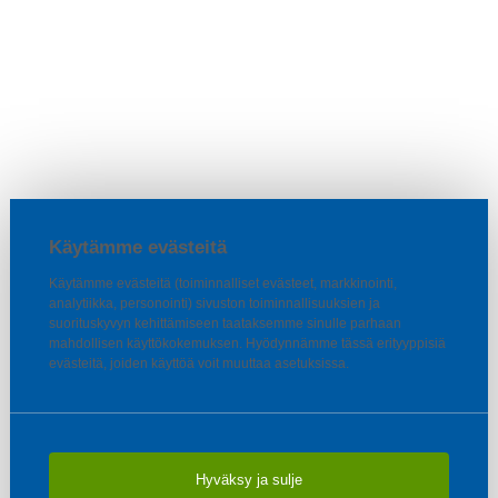
Käytämme evästeitä
Käytämme evästeitä (toiminnalliset evästeet, markkinointi,
analytiikka, personointi) sivuston toiminnallisuuksien ja
suorituskyvyn kehittämiseen taataksemme sinulle parhaan
mahdollisen käyttökokemuksen. Hyödynnämme tässä erityyppisiä
evästeitä, joiden käyttöä voit muuttaa asetuksissa.
Hyväksy ja sulje