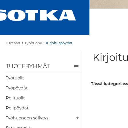
›
›
Tuotteet
Työhuone
Kirjoituspöydät
Kirjoit
TUOTERYHMÄT
Työtuolit
Tässä kategoriass
Työpöydät
Pelituolit
Pelipöydät
Työhuoneen säilytys
Satulatuolit