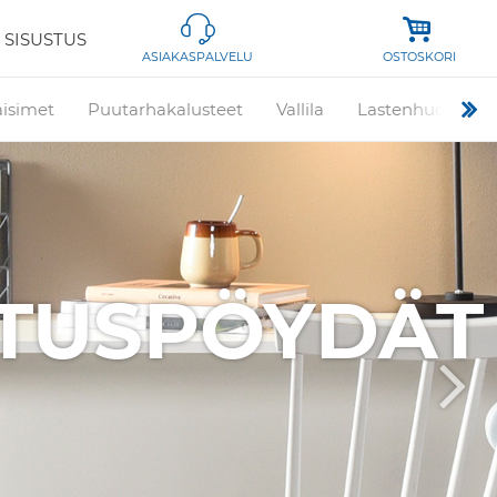
 SISUSTUS
OSTOSKORI
ASIAKASPALVELU
aisimet
Puutarhakalusteet
Vallila
Lastenhuone
DÄT