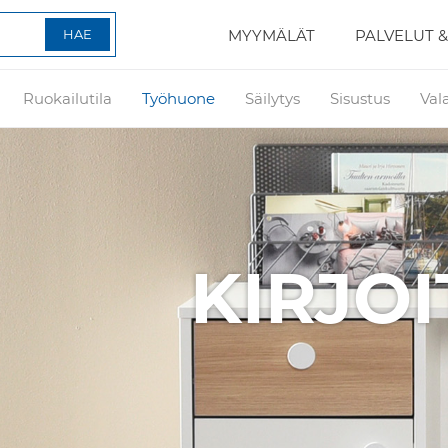
MYYMÄLÄT
PALVELUT &
Ruokailutila
Työhuone
Säilytys
Sisustus
Val
RJOITUSPÖY