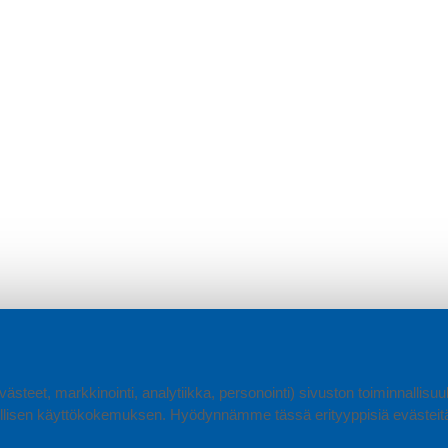
ästeet, markkinointi, analytiikka, personointi) sivuston toiminnallis
lisen käyttökokemuksen. Hyödynnämme tässä erityyppisiä evästeitä, 