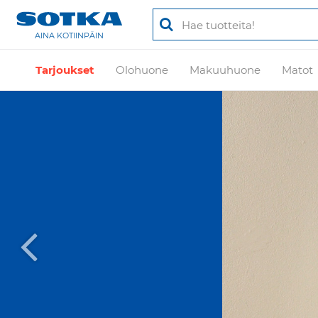
AINA KOTIINPÄIN
Tarjoukset
Olohuone
Makuuhuone
Matot
KI