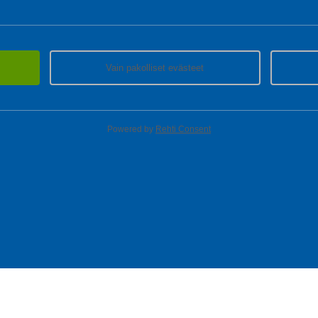
Vain pakolliset evästeet
Powered by
Rehti Consent
T
MYYMÄLÄT
ASIAKASPALVELU
Löydä lähin myymäläsi