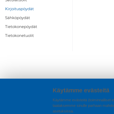
Kirjoituspöydät
Sähköpöydät
Tietokonepöydät
Tietokonetuolit
Käytämme evästeitä
Käytämme evästeitä (toiminnalliset ev
taataksemme sinulle parhaan mahdol
asetuksissa.