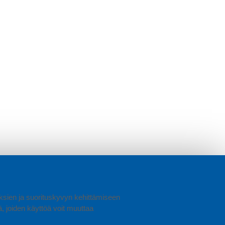
uuksien ja suorituskyvyn kehittämiseen
joiden käyttöä voit muuttaa