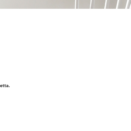
etta.