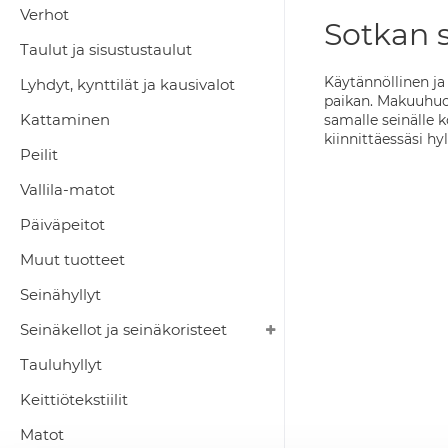
Verhot
Sotkan s
Taulut ja sisustustaulut
Käytännöllinen ja
Lyhdyt, kynttilät ja kausivalot
paikan. Makuuhuon
Kattaminen
samalle seinälle k
kiinnittäessäsi hy
Peilit
Vallila-matot
Päiväpeitot
Muut tuotteet
Seinähyllyt
Seinäkellot ja seinäkoristeet
Tauluhyllyt
Keittiötekstiilit
Matot