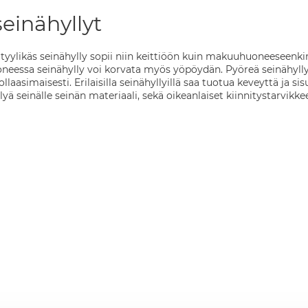
einähyllyt
 tyylikäs seinähylly sopii niin keittiöön kuin makuuhuoneeseenk
eessa seinähylly voi korvata myös yöpöydän. Pyöreä seinähylly 
ollaasimaisesti. Erilaisilla seinähyllyillä saa tuotua keveyttä j
llyä seinälle seinän materiaali, sekä oikeanlaiset kiinnitystarvikke