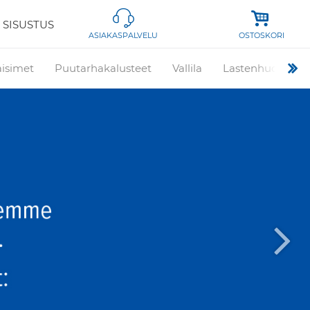
 SISUSTUS
OSTOSKORI
ASIAKASPALVELU
aisimet
Puutarhakalusteet
Vallila
Lastenhuone