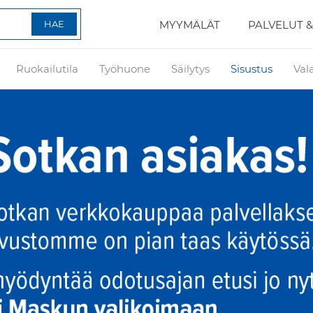
MYYMÄLÄT
PALVELUT &
Ruokailutila
Työhuone
Säilytys
Sisustus
Val