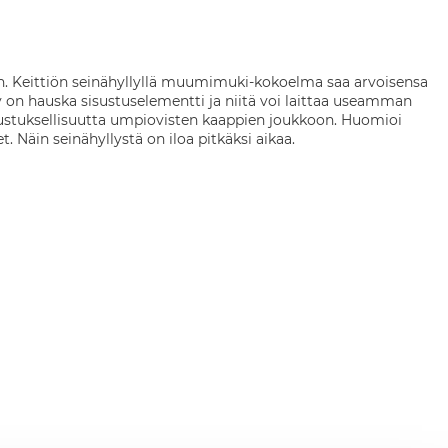
in. Keittiön seinähyllyllä muumimuki-kokoelma saa arvoisensa
on hauska sisustuselementti ja niitä voi laittaa useamman
a sisustuksellisuutta umpiovisten kaappien joukkoon. Huomioi
et. Näin seinähyllystä on iloa pitkäksi aikaa.