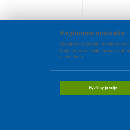
Käytämme evästeitä
Käytämme evästeitä (toiminnalliset ev
taataksemme sinulle parhaan mahdol
asetuksissa.
Hyväksy ja sulje