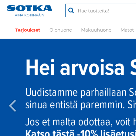
AINA KOTIINPÄIN
Tarjoukset
Olohuone
Makuuhuone
Matot