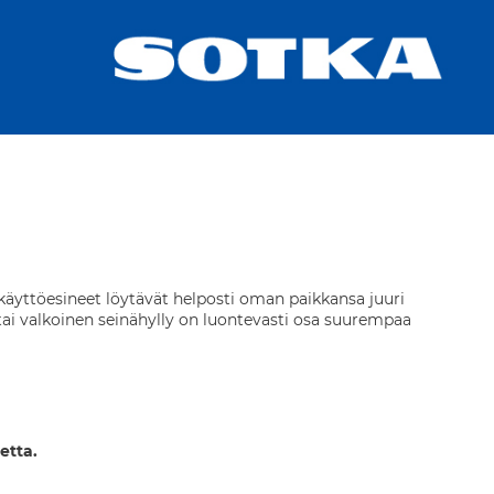
n käyttöesineet löytävät helposti oman paikkansa juuri
n tai valkoinen seinähylly on luontevasti osa suurempaa
etta.