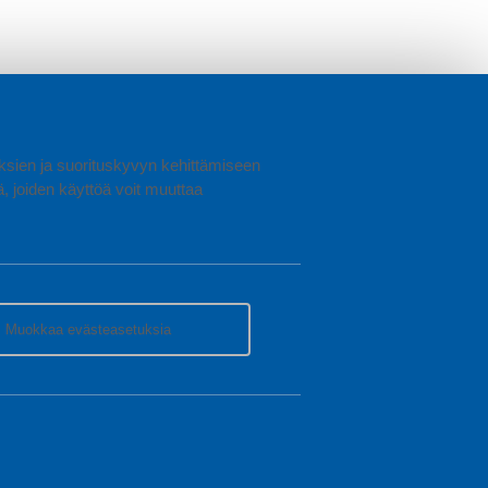
uuksien ja suorituskyvyn kehittämiseen
joiden käyttöä voit muuttaa
Muokkaa evästeasetuksia