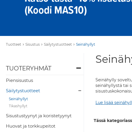
›
›
›
Tuotteet
Sisustus
Säilytystuotteet
Seinähyllyt
Seinähy
TUOTERYHMÄT
Seinähylly soveltu
Piensisustus
seinähyllystä tai 
Säilytystuotteet
sisustuskokonaisu
Seinähyllyt
Lue lisää seinähyll
Tikashyllyt
Sisustustyynyt ja koristetyynyt
Tässä kategoriass
Huovat ja torkkupeitot