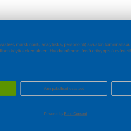
ästeet, markkinointi, analytiikka, personointi) sivuston toiminnallis
lisen käyttökokemuksen. Hyödynnämme tässä erityyppisiä evästeitä, 
Vain pakolliset evästeet
Powered by
Rehti Consent