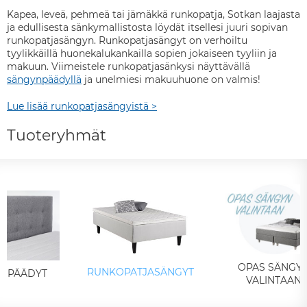
Kapea, leveä, pehmeä tai jämäkkä runkopatja, Sotkan laajasta
ja edullisesta sänkymallistosta löydät itsellesi juuri sopivan
runkopatjasängyn. Runkopatjasängyt on verhoiltu
tyylikkäillä huonekalukankailla sopien jokaiseen tyyliin ja
makuun. Viimeistele runkopatjasänkysi näyttävällä
sängynpäädyllä
ja unelmiesi makuuhuone on valmis!
Lue lisää runkopatjasängyistä >
Tuoteryhmät
OPAS SÄNGY
RUNKOPATJASÄNGYT
NPÄÄDYT
VALINTAAN