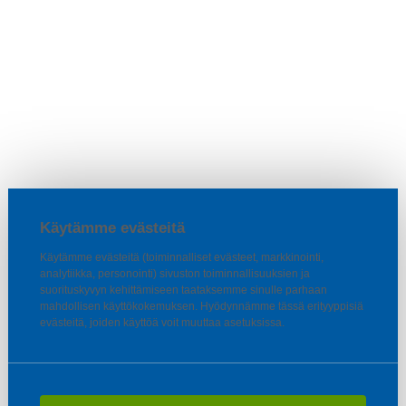
Käytämme evästeitä
Käytämme evästeitä (toiminnalliset evästeet, markkinointi,
analytiikka, personointi) sivuston toiminnallisuuksien ja
suorituskyvyn kehittämiseen taataksemme sinulle parhaan
mahdollisen käyttökokemuksen. Hyödynnämme tässä erityyppisiä
evästeitä, joiden käyttöä voit muuttaa asetuksissa.