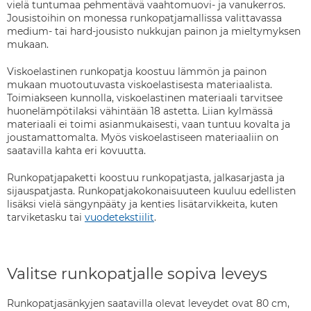
vielä tuntumaa pehmentävä vaahtomuovi- ja vanukerros.
Jousistoihin on monessa runkopatjamallissa valittavassa
medium- tai hard-jousisto nukkujan painon ja mieltymyksen
mukaan.
Viskoelastinen runkopatja koostuu lämmön ja painon
mukaan muotoutuvasta viskoelastisesta materiaalista.
Toimiakseen kunnolla, viskoelastinen materiaali tarvitsee
huonelämpötilaksi vähintään 18 astetta. Liian kylmässä
materiaali ei toimi asianmukaisesti, vaan tuntuu kovalta ja
joustamattomalta. Myös viskoelastiseen materiaaliin on
saatavilla kahta eri kovuutta.
Runkopatjapaketti koostuu runkopatjasta, jalkasarjasta ja
sijauspatjasta. Runkopatjakokonaisuuteen kuuluu edellisten
lisäksi vielä sängynpääty ja kenties lisätarvikkeita, kuten
tarviketasku tai
vuodetekstiilit
.
Valitse runkopatjalle sopiva leveys
Runkopatjasänkyjen saatavilla olevat leveydet ovat 80 cm,