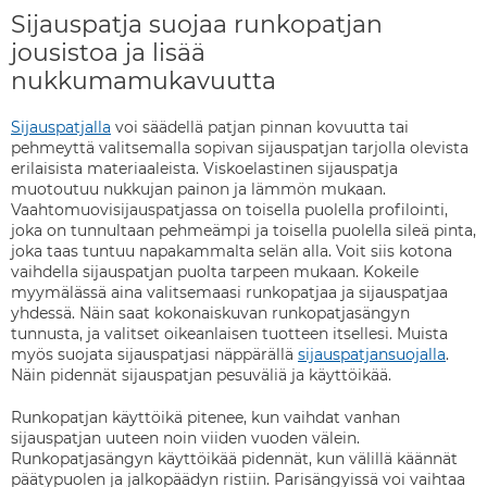
Sijauspatja suojaa runkopatjan
jousistoa ja lisää
nukkumamukavuutta
Sijauspatjalla
voi säädellä patjan pinnan kovuutta tai
pehmeyttä valitsemalla sopivan sijauspatjan tarjolla olevista
erilaisista materiaaleista. Viskoelastinen sijauspatja
muotoutuu nukkujan painon ja lämmön mukaan.
Vaahtomuovisijauspatjassa on toisella puolella profilointi,
joka on tunnultaan pehmeämpi ja toisella puolella sileä pinta,
joka taas tuntuu napakammalta selän alla. Voit siis kotona
vaihdella sijauspatjan puolta tarpeen mukaan. Kokeile
myymälässä aina valitsemaasi runkopatjaa ja sijauspatjaa
yhdessä. Näin saat kokonaiskuvan runkopatjasängyn
tunnusta, ja valitset oikeanlaisen tuotteen itsellesi. Muista
myös suojata sijauspatjasi näppärällä
sijauspatjansuojalla
.
Näin pidennät sijauspatjan pesuväliä ja käyttöikää.
Runkopatjan käyttöikä pitenee, kun vaihdat vanhan
sijauspatjan uuteen noin viiden vuoden välein.
Runkopatjasängyn käyttöikää pidennät, kun välillä käännät
päätypuolen ja jalkopäädyn ristiin. Parisängyissä voi vaihtaa