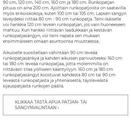
90 cm, 120 cm, 140 cm, 160 cm ja 180 cm. Runkopatjan
pituus on aina 200 cm. Ajoittain runkopatjoista on saatavilla
myös erikoiskokoja, kuten 100 cm tai 105 cm. Lapsen sängyn
leveydeksi riittää 80 cm - 90 cm runkopatja. Teini-ikäiselle
voi hankkia 120 cm leveän runkopatjan, jos vain huoneeseen
mahtuu. Kun hankkii riittävän laadukkaan ja kestävän
runkopatjasängyn, voi teini napata sen mukaan
ensimmäiseen omaan asuntoonsa muuttaessa.
Aikuiselle suositellaan vähintään 90 cm leveää
runkopatjasänkyä ja kahden aikuisen parivuoteeksi 160 cm
tai 180 cm leveää runkopatjaa, jotta molemmilla on
riittävästi tilaa yölliseen kääntyilyyn. 160 cm ja 180 cm
runkopatjasängyt koostuvat kahdesta 80 cm tai 90 cm
leveästä runkopatjasta ja yhtenäisestä, täysleveästä
sijauspatjasta runkojen päällä.
KLIKKAA TÄSTÄ APUA PATJAN- TAI
SÄNGYNVALINTAAN