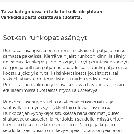
Tässä kategoriassa ei tällä hetkellä ole yhtään
verkkokaupasta ostettavaa tuotetta.
Sotkan runkopatjasängyt
Runkopatjasängyssä on nimensä mukaisesti patja ja runko
samassa paketissa. Kierrä vain jalat runkoon kiinni ja sänky
on valmis! Runkopatja on jo syrjäyttänyt perinteisen sängyn
rungon ja erillisen patjan helppoudellaan. Runkopatjan sisus
koostuu joko yksin, tai kaksinkertaisesta jousistosta, tai
viskoelastisesta materiaalista tai niiden yhdistelmästä.
Runkopatjan runko on yleensä kestävää havupuuta, joskin
edullisemmissa tuotteissa myös kalustelevyä.
Runkopatjasängyn sisällä on yleensä pussijousitus, ja
saatavilla on myös vyöhykkeittäin olevia pussijousia.
Runkopatjan vyöhykejousituksessa napakammat jouset
sijaitsevat takapuolen ja hartioiden seudulla, missä eniten
tarvitaan tukea nukkumisen aikana. Pään ja jalkopään
seudulla taas jousisto on kevyempää. Jousiston päällä on