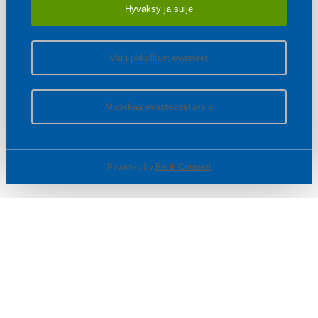
Hyväksy ja sulje
Vain pakolliset evästeet
Muokkaa evästeasetuksia
Powered by
Rehti Consent
© SOTKA / INDOOR GROUP OY
Tietoa yrityksestä
Käyttäjäehdot ja rekisteriseloste
Evästeasetukset