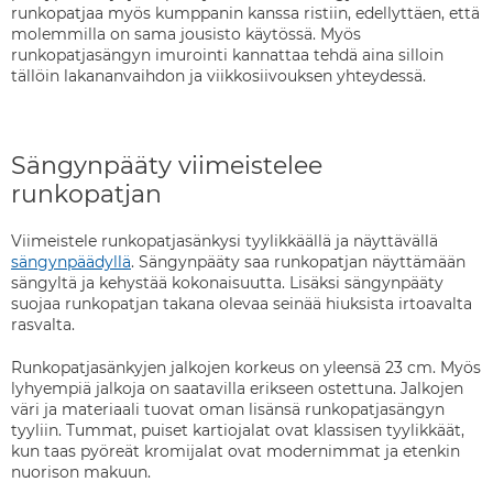
runkopatjaa myös kumppanin kanssa ristiin, edellyttäen, että
molemmilla on sama jousisto käytössä. Myös
runkopatjasängyn imurointi kannattaa tehdä aina silloin
tällöin lakananvaihdon ja viikkosiivouksen yhteydessä.
Sängynpääty viimeistelee
runkopatjan
Viimeistele runkopatjasänkysi tyylikkäällä ja näyttävällä
sängynpäädyllä
. Sängynpääty saa runkopatjan näyttämään
sängyltä ja kehystää kokonaisuutta. Lisäksi sängynpääty
suojaa runkopatjan takana olevaa seinää hiuksista irtoavalta
rasvalta.
Runkopatjasänkyjen jalkojen korkeus on yleensä 23 cm. Myös
lyhyempiä jalkoja on saatavilla erikseen ostettuna. Jalkojen
väri ja materiaali tuovat oman lisänsä runkopatjasängyn
tyyliin. Tummat, puiset kartiojalat ovat klassisen tyylikkäät,
kun taas pyöreät kromijalat ovat modernimmat ja etenkin
nuorison makuun.