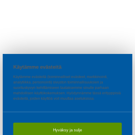
Käytämme evästeitä
Käytämme evästeitä (toiminnalliset evästeet, markkinointi,
analytiikka, personointi) sivuston toiminnallisuuksien ja
suorituskyvyn kehittämiseen taataksemme sinulle parhaan
mahdollisen käyttökokemuksen. Hyödynnämme tässä erityyppisiä
evästeitä, joiden käyttöä voit muuttaa asetuksissa.
Hyväksy ja sulje