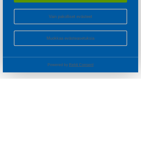
Vain pakolliset evästeet
Muokkaa evästeasetuksia
Powered by
Rehti Consent
© SOTKA / INDOOR GROUP OY
Tietoa yrityksestä
Käyttäjäehdot ja rekisteriseloste
Evästeasetukset