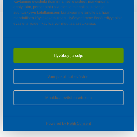
Käytämme evästeitä (toiminnalliset evästeet, markkinointi,
analytiikka, personointi) sivuston toiminnallisuuksien ja
suorituskyvyn kehittämiseen taataksemme sinulle parhaan
mahdollisen käyttökokemuksen. Hyödynnämme tässä erityyppisiä
evästeitä, joiden käyttöä voit muuttaa asetuksissa.
Hyväksy ja sulje
Vain pakolliset evästeet
Muokkaa evästeasetuksia
Powered by
Rehti Consent