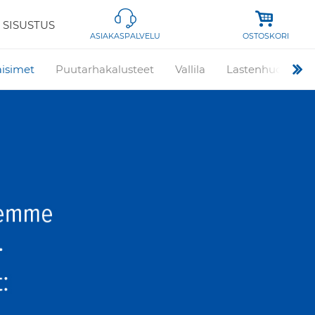
 SISUSTUS
OSTOSKORI
ASIAKASPALVELU
aisimet
Puutarhakalusteet
Vallila
Lastenhuone