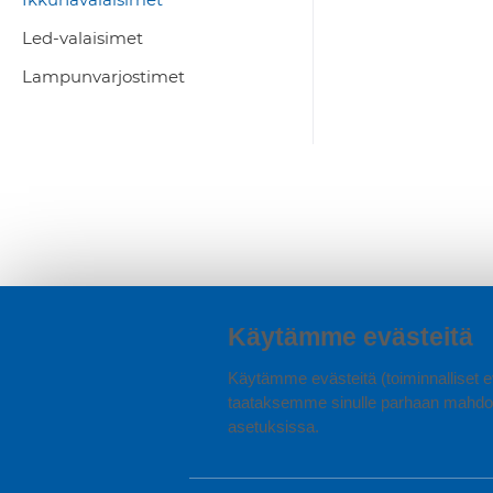
Led-valaisimet
Lampunvarjostimet
Käytämme evästeitä
Käytämme evästeitä (toiminnalliset ev
taataksemme sinulle parhaan mahdol
asetuksissa.