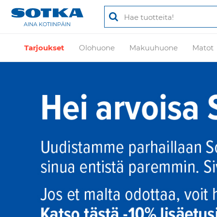
AINA KOTIINPÄIN
Tarjoukset
Olohuone
Makuuhuone
Matot