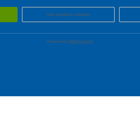
Vain pakolliset evästeet
Powered by
Rehti Consent
T
MYYMÄLÄT
ASIAKASPALVELU
Löydä lähin myymäläsi
Kaikki myymälät
Etelä-Suomi
Länsi-Suomi
Itä-Suomi