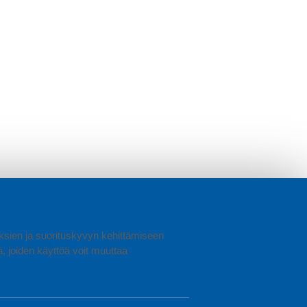
uuksien ja suorituskyvyn kehittämiseen
joiden käyttöä voit muuttaa