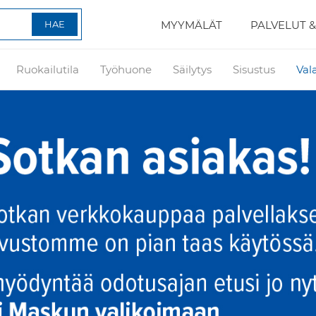
MYYMÄLÄT
PALVELUT &
Ruokailutila
Työhuone
Säilytys
Sisustus
Val