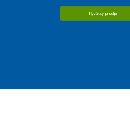
Hyväksy ja sulje
TUOTTEET & TARJOUKSE
Olohuone
Makuuhuone
© SOTKA / INDOOR GROUP OY
Matot
Tietoa yrityksestä
Ruokailutila
Käyttäjäehdot ja rekisteriseloste
Työhuone