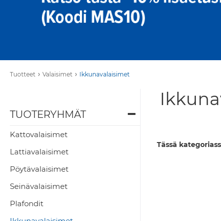
›
›
Tuotteet
Valaisimet
Ikkunavalaisimet
Ikkunav
TUOTERYHMÄT
Kattovalaisimet
Tässä kategoriass
Lattiavalaisimet
Pöytävalaisimet
Seinävalaisimet
Plafondit
Ikkunavalaisimet