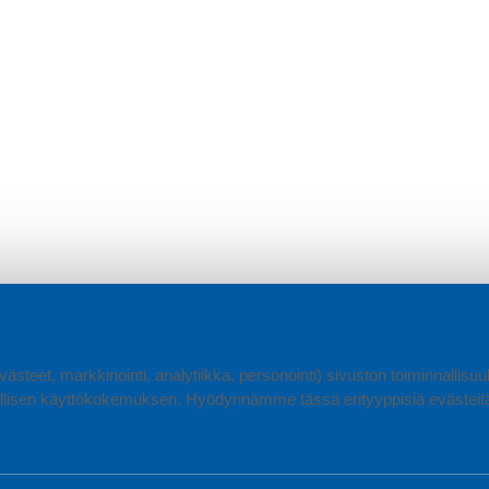
ästeet, markkinointi, analytiikka, personointi) sivuston toiminnallis
lisen käyttökokemuksen. Hyödynnämme tässä erityyppisiä evästeitä, 