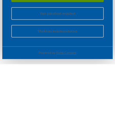
Vain pakolliset evästeet
Muokkaa evästeasetuksia
Powered by
Rehti Consent
© SOTKA / INDOOR GROUP OY
Tietoa yrityksestä
Käyttäjäehdot ja rekisteriseloste
Evästeasetukset