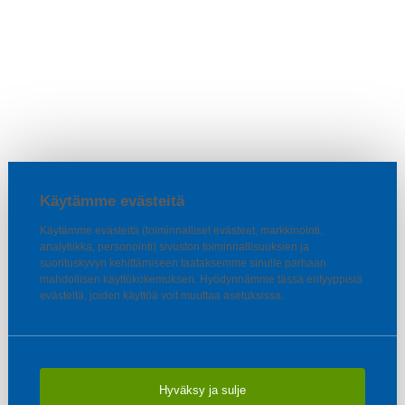
Käytämme evästeitä
Käytämme evästeitä (toiminnalliset evästeet, markkinointi,
analytiikka, personointi) sivuston toiminnallisuuksien ja
suorituskyvyn kehittämiseen taataksemme sinulle parhaan
mahdollisen käyttökokemuksen. Hyödynnämme tässä erityyppisiä
evästeitä, joiden käyttöä voit muuttaa asetuksissa.
Hyväksy ja sulje