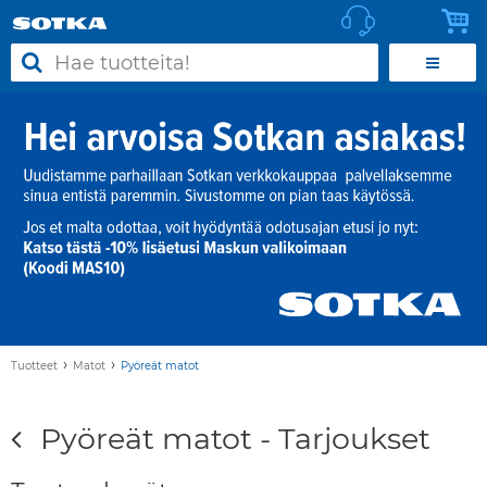
›
›
Tuotteet
Matot
Pyöreät matot
Pyöreät matot - Tarjoukset