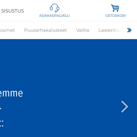
 SISUSTUS
OSTOSKORI
ASIAKASPALVELU
aisimet
Puutarhakalusteet
Vallila
Lastenhuone