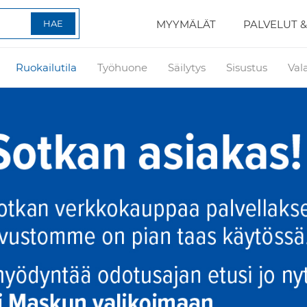
MYYMÄLÄT
PALVELUT &
Ruokailutila
Työhuone
Säilytys
Sisustus
Val