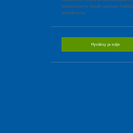
taataksemme sinulle parhaan mahdol
asetuksissa.
Hyväksy ja sulje