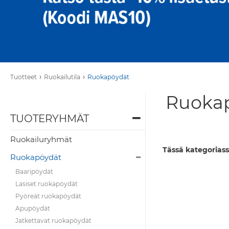
›
›
Tuotteet
Ruokailutila
Ruokapöydät
Ruokap
TUOTERYHMÄT
Ruokailuryhmät
Tässä kategoriass
Ruokapöydät
Baaripöydät
Lasiset ruokapöydät
Pyöreät ruokapöydät
Apupöydät
Jatkettavat ruokapöydät