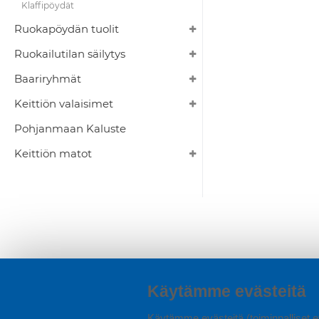
Klaffipöydät
Ruokapöydän tuolit
Ruokailutilan säilytys
Baariryhmät
Keittiön valaisimet
Pohjanmaan Kaluste
Keittiön matot
Käytämme evästeitä
Käytämme evästeitä (toiminnalliset ev