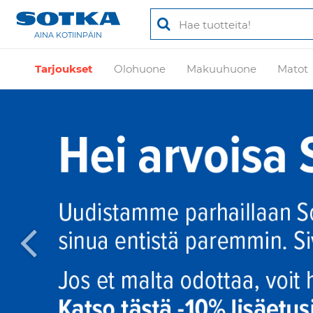
AINA KOTIINPÄIN
Tarjoukset
Olohuone
Makuuhuone
Matot