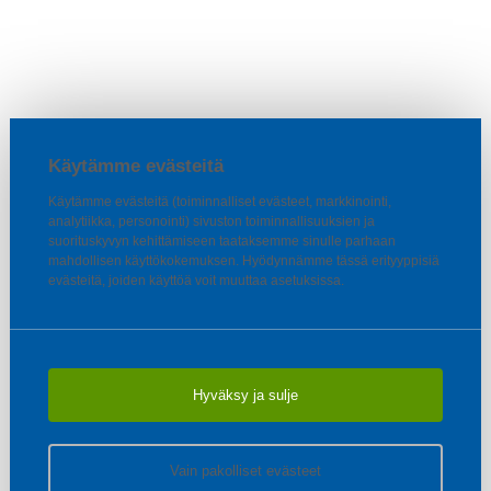
Käytämme evästeitä
Käytämme evästeitä (toiminnalliset evästeet, markkinointi,
analytiikka, personointi) sivuston toiminnallisuuksien ja
suorituskyvyn kehittämiseen taataksemme sinulle parhaan
mahdollisen käyttökokemuksen. Hyödynnämme tässä erityyppisiä
evästeitä, joiden käyttöä voit muuttaa asetuksissa.
Hyväksy ja sulje
Vain pakolliset evästeet