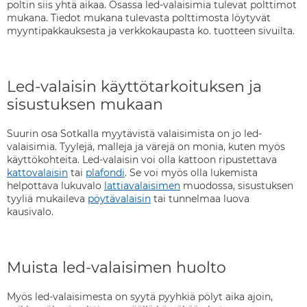
poltin siis yhtä aikaa. Osassa led-valaisimia tulevat polttimot
mukana. Tiedot mukana tulevasta polttimosta löytyvät
myyntipakkauksesta ja verkkokaupasta ko. tuotteen sivuilta.
Led-valaisin käyttötarkoituksen ja
sisustuksen mukaan
Suurin osa Sotkalla myytävistä valaisimista on jo led-
valaisimia. Tyylejä, malleja ja värejä on monia, kuten myös
käyttökohteita. Led-valaisin voi olla kattoon ripustettava
kattovalaisin
tai
plafondi
. Se voi myös olla lukemista
helpottava lukuvalo
lattiavalaisimen
muodossa, sisustuksen
tyyliä mukaileva
pöytävalaisin
tai tunnelmaa luova
kausivalo.
Muista led-valaisimen huolto
Myös led-valaisimesta on syytä pyyhkiä pölyt aika ajoin,