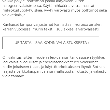
vaikka pöly ei polttimon päällä käryäkään kuten
halogeenivalaisimessa. Käytä nihkeää siivousliinaa tai
mikrokuitupölyhuiskaa. Pyyhi varovasti myös polttimot sekä
valokatkaisija.
Kankaiset lampunvarjostimet kannattaa imuroida ainakin
kerran vuodessa imurin tekstiilisuulakkeella varovaisesti.
LUE TÄSTÄ LISÄÄ KODIN VALAISTUKSESTA
Oli valintasi sitten moderni led-valaisin tai klassisen tyylikäs
led-valaisin, edulliset ja energiatehokkaat led-valaisimet
kodin jokaiseen tilaan, ja käyttötarkoitukseen löydät Sotkan
laajasta verkkokaupan valaisinmallistosta. Tutustu ja valaistu
vielä tänään!