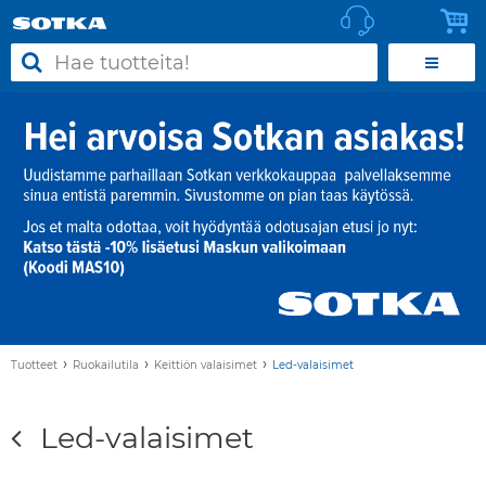
›
›
›
Tuotteet
Ruokailutila
Keittiön valaisimet
Led-valaisimet
Led-valaisimet