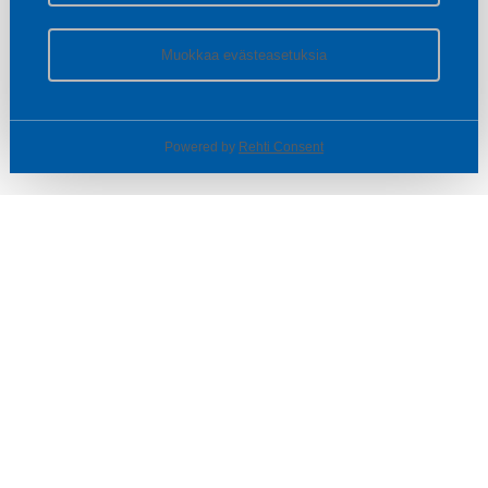
Muokkaa evästeasetuksia
Powered by
Rehti Consent
© SOTKA / INDOOR GROUP OY
Tietoa yrityksestä
Käyttäjäehdot ja rekisteriseloste
Evästeasetukset
TUOTTEET & TARJOUKSET
MYYMÄLÄT