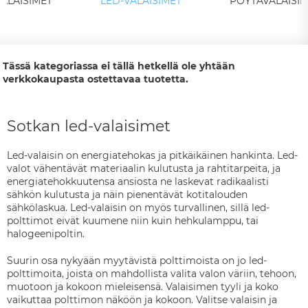
ALAISIMET
LED-VALAISIMET
PÖYTÄVALAISIM
Tässä kategoriassa ei tällä hetkellä ole yhtään
verkkokaupasta ostettavaa tuotetta.
Sotkan led-valaisimet
Led-valaisin on energiatehokas ja pitkäikäinen hankinta. Led-
valot vähentävät materiaalin kulutusta ja rahtitarpeita, ja
energiatehokkuutensa ansiosta ne laskevat radikaalisti
sähkön kulutusta ja näin pienentävät kotitalouden
sähkölaskua. Led-valaisin on myös turvallinen, sillä led-
polttimot eivät kuumene niin kuin hehkulamppu, tai
halogeenipoltin.
Suurin osa nykyään myytävistä polttimoista on jo led-
polttimoita, joista on mahdollista valita valon väriin, tehoon,
muotoon ja kokoon mieleisensä. Valaisimen tyyli ja koko
vaikuttaa polttimon näköön ja kokoon. Valitse valaisin ja