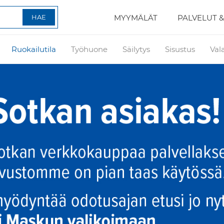
MYYMÄLÄT
PALVELUT &
Ruokailutila
Työhuone
Säilytys
Sisustus
Val