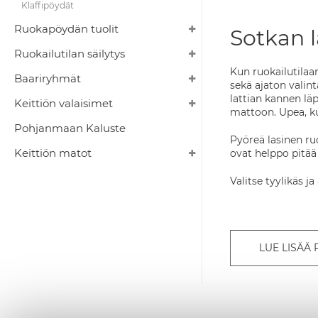
Klaffipöydät
Ruokapöydän tuolit
Sotkan 
Ruokailutilan säilytys
Kun ruokailutilaa
Baariryhmät
sekä ajaton valin
lattian kannen lä
Keittiön valaisimet
mattoon. Upea, k
Pohjanmaan Kaluste
Pyöreä lasinen ruo
Keittiön matot
ovat helppo pitää
Valitse tyylikäs j
LUE LISÄÄ