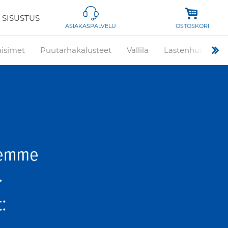
 SISUSTUS
OSTOSKORI
ASIAKASPALVELU
aisimet
Puutarhakalusteet
Vallila
Lastenhuone