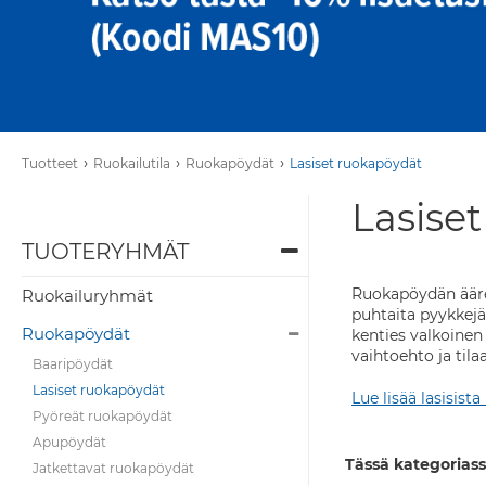
›
›
›
Tuotteet
Ruokailutila
Ruokapöydät
Lasiset ruokapöydät
Lasiset
TUOTERYHMÄT
Ruokapöydän ääres
Ruokailuryhmät
puhtaita pyykkejä.
Ruokapöydät
kenties valkoinen
vaihtoehto ja til
Baaripöydät
Lasiset ruokapöydät
Lue lisää lasisist
Pyöreät ruokapöydät
Apupöydät
Tässä kategoriass
Jatkettavat ruokapöydät