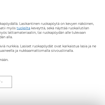
ruokapöydällä. Lasikantinen ruokapöytä on kevyen näköinen,
aatii myös
tuoleilta
keveyttä, sekä näyttää ruokailutilan
ös lattiamateriaaliin, tai ruokapöydän alle tulevaan
än alla.
äviä nurkkia. Lasiset ruokapöydät ovat karkaistua lasia ja ne
uaineella ja nukkaamattomalla siivousliinalla.
änään.
!