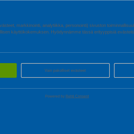
ästeet, markkinointi, analytiikka, personointi) sivuston toiminnallis
lisen käyttökokemuksen. Hyödynnämme tässä erityyppisiä evästeitä, 
Vain pakolliset evästeet
Powered by
Rehti Consent