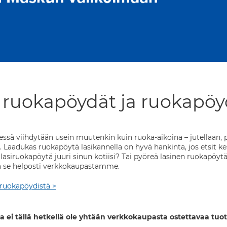
 ruokapöydät ja ruokapöyd
sä viihdytään usein muutenkin kuin ruoka-aikoina – jutellaan, p
 Laadukas ruokapöytä lasikannella on hyvä hankinta, jos etsit kes
 lasiruokapöytä juuri sinun kotiisi? Tai pyöreä lasinen ruokapöyt
aa se helposti verkkokaupastamme.
a ruokapöydistä >
a ei tällä hetkellä ole yhtään verkkokaupasta ostettavaa tuot