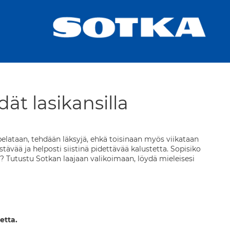
ät lasikansilla
elataan, tehdään läksyjä, ehkä toisinaan myös viikataan
tävää ja helposti siistinä pidettävää kalustetta. Sopisiko
ä? Tutustu Sotkan laajaan valikoimaan, löydä mieleisesi
etta.