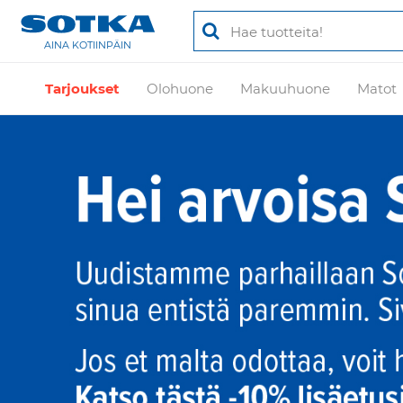
AINA KOTIINPÄIN
Tarjoukset
Olohuone
Makuuhuone
Matot