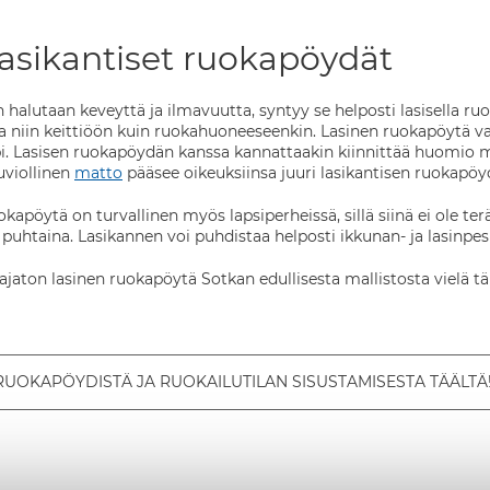
lasikantiset ruokapöydät
n halutaan keveyttä ja ilmavuutta, syntyy se helposti lasisella 
ta niin keittiöön kuin ruokahuoneeseenkin. Lasinen ruokapöytä v
pi. Lasisen ruokapöydän kanssa kannattaakin kiinnittää huomio my
uviollinen
matto
pääsee oikeuksiinsa juuri lasikantisen ruokapöyd
kapöytä on turvallinen myös lapsiperheissä, sillä siinä ei ole ter
 puhtaina. Lasikannen voi puhdistaa helposti ikkunan- ja lasinpes
a ajaton lasinen ruokapöytä Sotkan edullisesta mallistosta vielä t
 RUOKAPÖYDISTÄ JA RUOKAILUTILAN SISUSTAMISESTA TÄÄLTÄ