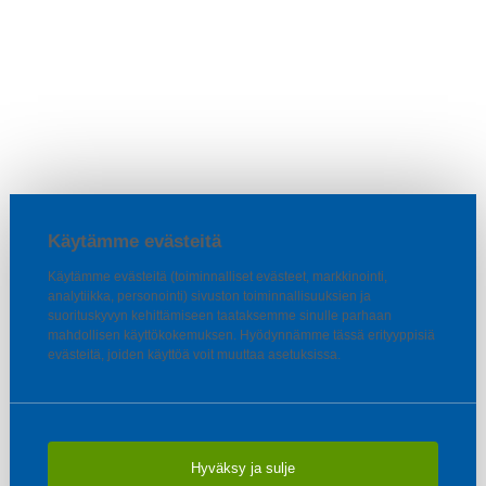
Käytämme evästeitä
Käytämme evästeitä (toiminnalliset evästeet, markkinointi,
analytiikka, personointi) sivuston toiminnallisuuksien ja
suorituskyvyn kehittämiseen taataksemme sinulle parhaan
mahdollisen käyttökokemuksen. Hyödynnämme tässä erityyppisiä
evästeitä, joiden käyttöä voit muuttaa asetuksissa.
Hyväksy ja sulje