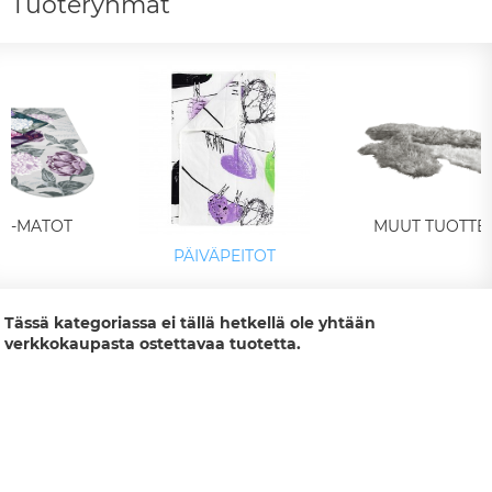
Tuoteryhmät
LA-MATOT
MUUT TUOTTE
PÄIVÄPEITOT
Tässä kategoriassa ei tällä hetkellä ole yhtään
verkkokaupasta ostettavaa tuotetta.