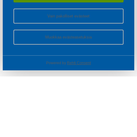
Vain pakolliset evästeet
Muokkaa evästeasetuksia
Powered by
Rehti Consent
© SOTKA / INDOOR GROUP OY
Tietoa yrityksestä
Käyttäjäehdot ja rekisteriseloste
Evästeasetukset