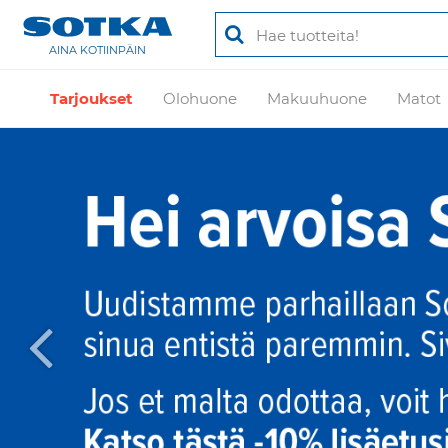
AINA KOTIINPÄIN
Tarjoukset
Olohuone
Makuuhuone
Matot