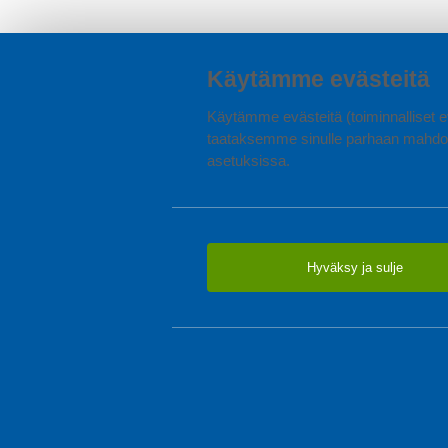
Käytämme evästeitä
Käytämme evästeitä (toiminnalliset ev
taataksemme sinulle parhaan mahdol
asetuksissa.
Hyväksy ja sulje