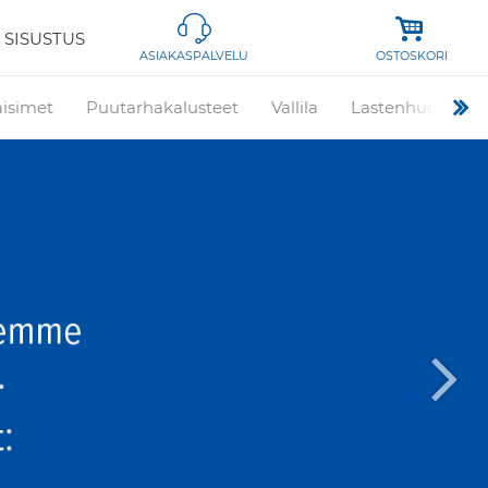
 SISUSTUS
OSTOSKORI
ASIAKASPALVELU
aisimet
Puutarhakalusteet
Vallila
Lastenhuone