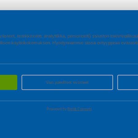
ästeet, markkinointi, analytiikka, personointi) sivuston toiminnallis
lisen käyttökokemuksen. Hyödynnämme tässä erityyppisiä evästeitä, 
Vain pakolliset evästeet
Powered by
Rehti Consent