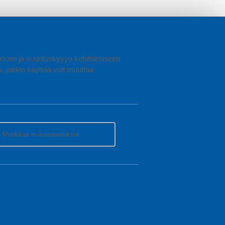
uuksien ja suorituskyvyn kehittämiseen
joiden käyttöä voit muuttaa
Muokkaa evästeasetuksia