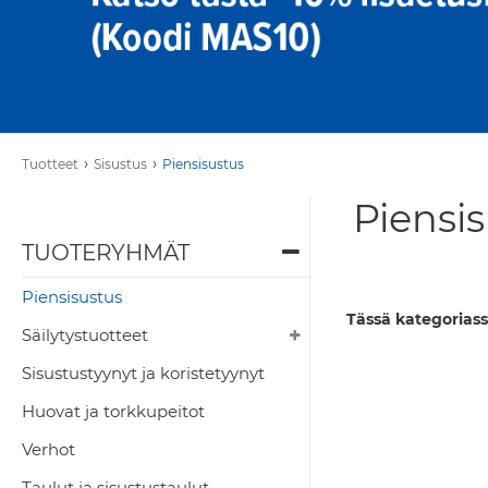
›
›
Tuotteet
Sisustus
Piensisustus
Piensis
TUOTERYHMÄT
Piensisustus
Tässä kategoriass
Säilytystuotteet
Sisustustyynyt ja koristetyynyt
Huovat ja torkkupeitot
Verhot
Taulut ja sisustustaulut