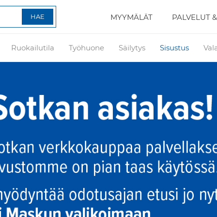
MYYMÄLÄT
PALVELUT &
Ruokailutila
Työhuone
Säilytys
Sisustus
Val