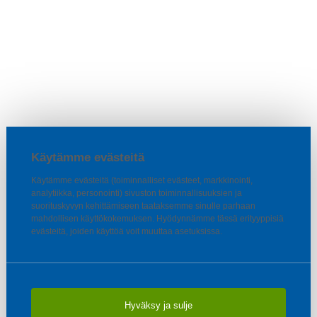
Käytämme evästeitä
Käytämme evästeitä (toiminnalliset evästeet, markkinointi,
analytiikka, personointi) sivuston toiminnallisuuksien ja
suorituskyvyn kehittämiseen taataksemme sinulle parhaan
mahdollisen käyttökokemuksen. Hyödynnämme tässä erityyppisiä
evästeitä, joiden käyttöä voit muuttaa asetuksissa.
Hyväksy ja sulje