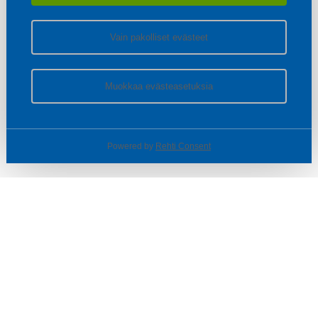
Vain pakolliset evästeet
Muokkaa evästeasetuksia
Powered by
Rehti Consent
© SOTKA / INDOOR GROUP OY
Tietoa yrityksestä
Käyttäjäehdot ja rekisteriseloste
Evästeasetukset