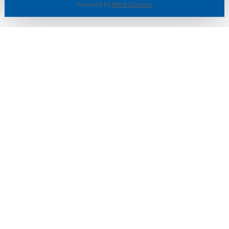
Powered by
Rehti Consent
© SOTKA / INDOOR GROUP OY
Tietoa yrityksestä
Käyttäjäehdot ja rekisteriseloste
Evästeasetukset
TUOTTEET & TARJOUKSET
MYYMÄLÄT
ASIAKASPALVELU
VINKIT & OPPAAT
PALVELUT
SISUSTUSIDEOITA
LÖYTÖNURKKA
TYÖPAIKAT