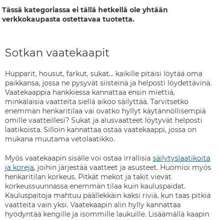
Tässä kategoriassa ei tällä hetkellä ole yhtään
verkkokaupasta ostettavaa tuotetta.
Sotkan vaatekaapit
Hupparit, housut, farkut, sukat... kaikille pitäisi löytää oma
paikkansa, jossa ne pysyvät siisteinä ja helposti löydettävinä.
Vaatekaappia hankkiessa kannattaa ensin miettiä,
minkälaisia vaatteita siellä aikoo säilyttää. Tarvitsetko
enemmän henkaritilaa vai ovatko hyllyt käytännöllisempiä
omille vaatteillesi? Sukat ja alusvaatteet löytyvät helposti
laatikoista. Silloin kannattaa ostaa vaatekaappi, jossa on
mukana muutama vetolaatikko.
Myös vaatekaapin sisälle voi ostaa irrallisia
säilytyslaatikoita
ja koreja
, joihin järjestää vaatteet ja asusteet. Huomioi myös
henkaritilan korkeus. Pitkät mekot ja takit vievät
korkeussuunnassa enemmän tilaa kuin kauluspaidat.
Kauluspaitoja mahtuu päällekkäin kaksi riviä, kun taas pitkiä
vaatteita vain yksi. Vaatekaapin alin hylly kannattaa
hyödyntää kengille ja isommille laukuille. Lisäämällä kaapin