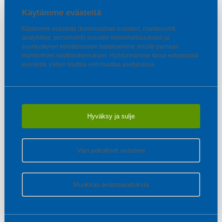
Käytämme evästeitä
Käytämme evästeitä (toiminnalliset evästeet, markkinointi,
analytiikka, personointi) sivuston toiminnallisuuksien ja
suorituskyvyn kehittämiseen taataksemme sinulle parhaan
mahdollisen käyttökokemuksen. Hyödynnämme tässä erityyppisiä
evästeitä, joiden käyttöä voit muuttaa asetuksissa.
Hyväksy ja sulje
Vain pakolliset evästeet
Muokkaa evästeasetuksia