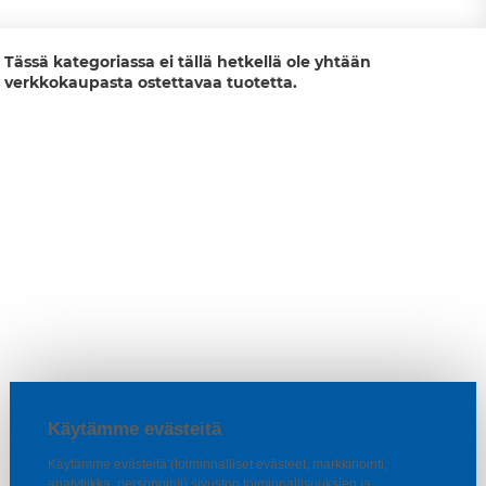
Tässä kategoriassa ei tällä hetkellä ole yhtään
verkkokaupasta ostettavaa tuotetta.
Käytämme evästeitä
Käytämme evästeitä (toiminnalliset evästeet, markkinointi,
analytiikka, personointi) sivuston toiminnallisuuksien ja