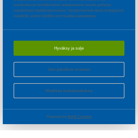
suorituskyvyn kehittämiseen taataksemme sinulle parhaan
mahdollisen käyttökokemuksen. Hyödynnämme tässä erityyppisiä
evästeitä, joiden käyttöä voit muuttaa asetuksissa.
Hyväksy ja sulje
Vain pakolliset evästeet
Muokkaa evästeasetuksia
Powered by
Rehti Consent