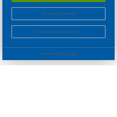
Vain pakolliset evästeet
Muokkaa evästeasetuksia
Powered by
Rehti Consent
© SOTKA / INDOOR GROUP OY
Tietoa yrityksestä
Käyttäjäehdot ja rekisteriseloste
Evästeasetukset