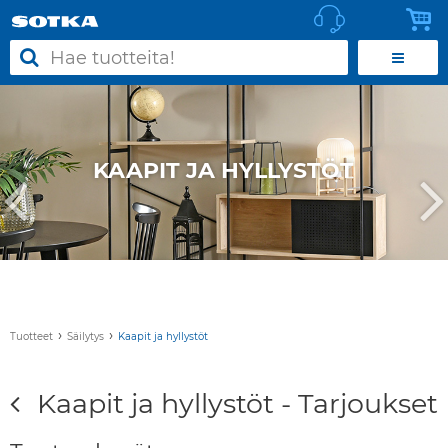
KAAPIT JA HYLLYSTÖT
›
›
Tuotteet
Säilytys
Kaapit ja hyllystöt
Kaapit ja hyllystöt - Tarjoukset