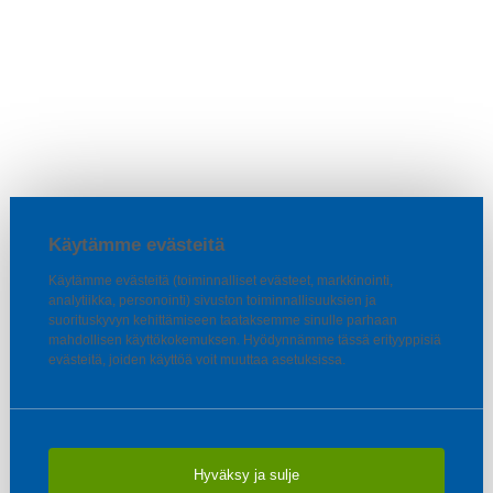
Käytämme evästeitä
Käytämme evästeitä (toiminnalliset evästeet, markkinointi,
analytiikka, personointi) sivuston toiminnallisuuksien ja
suorituskyvyn kehittämiseen taataksemme sinulle parhaan
mahdollisen käyttökokemuksen. Hyödynnämme tässä erityyppisiä
evästeitä, joiden käyttöä voit muuttaa asetuksissa.
Hyväksy ja sulje