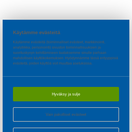
Käytämme evästeitä
Käytämme evästeitä (toiminnalliset evästeet, markkinointi,
analytiikka, personointi) sivuston toiminnallisuuksien ja
suorituskyvyn kehittämiseen taataksemme sinulle parhaan
mahdollisen käyttökokemuksen. Hyödynnämme tässä erityyppisiä
evästeitä, joiden käyttöä voit muuttaa asetuksissa.
Hyväksy ja sulje
Vain pakolliset evästeet