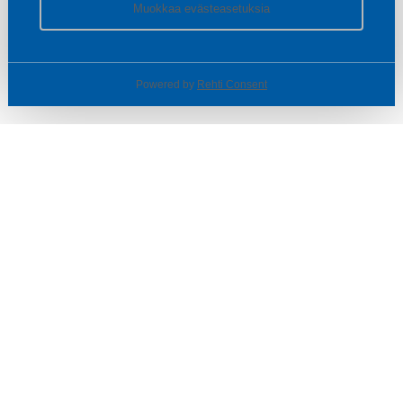
Muokkaa evästeasetuksia
Powered by
Rehti Consent
© SOTKA / INDOOR GROUP OY
Tietoa yrityksestä
Käyttäjäehdot ja rekisteriseloste
Evästeasetukset
TUOTTEET & TARJOUKSET
MYYMÄLÄT
ASIAKASPALVELU
VINKIT & OPPAAT