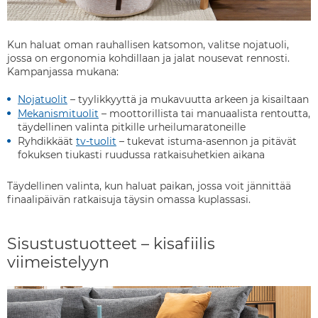
Kun haluat oman rauhallisen katsomon, valitse nojatuoli,
jossa on ergonomia kohdillaan ja jalat nousevat rennosti.
Kampanjassa mukana:
Nojatuolit
– tyylikkyyttä ja mukavuutta arkeen ja kisailtaan
Mekanismituolit
– moottorillista tai manuaalista rentoutta,
täydellinen valinta pitkille urheilumaratoneille
Ryhdikkäät
tv-tuolit
– tukevat istuma-asennon ja pitävät
fokuksen tiukasti ruudussa ratkaisuhetkien aikana
Täydellinen valinta, kun haluat paikan, jossa voit jännittää
finaalipäivän ratkaisuja täysin omassa kuplassasi.
Sisustustuotteet – kisafiilis
viimeistelyyn