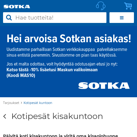
›
Tarjoukset
Kotipesät kuntoon
Kotipesät kisakuntoon
Päivitä koti kisakuntoon ja viritä oma kisaolohuone