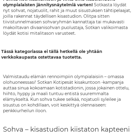
olympialaisten jännitysnäytelmiä varten!
Sotkasta löydät
nyt sohvat, nojatuolit, rahit ja muut sisustuksen tähtipelaajat,
joilla rakennat täydellisen kisastudion. Olitpa sitten
tiivistunnelmaisen sohvaryhmän kannattaja tai mukavasti
makoiltavan divaanisohvan puolustaja, Sotkan valikoimasta
löydät kotisi mitalitason varusteet.
Tässä kategoriassa ei tällä hetkellä ole yhtään
verkkokaupasta ostettavaa tuotetta.
Valmistaudu elämän rennoimpiin olympialaisiin – omassa
olohuoneessasi! Sotkan Kotipesät kisakuntoon -kampanja
auttaa sinua kokoamaan kotistadionin, jossa jokainen ottelu,
hiihto, hyppy ja maali tuntuu entistä suuremmalta
elämykseltä. Kun sohva tukee selkää, nojatuoli syleilee ja
sisustus on kohdillaan, voit keskittyä olennaiseen:
penkkiurheilun iloon.
Sohva – kisastudion kiistaton kapteeni