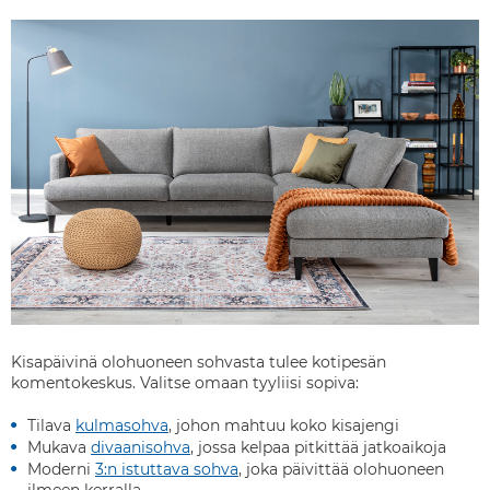
Kisapäivinä olohuoneen sohvasta tulee kotipesän
komentokeskus. Valitse omaan tyyliisi sopiva:
Tilava
kulmasohva
, johon mahtuu koko kisajengi
Mukava
divaanisohva
, jossa kelpaa pitkittää jatkoaikoja
Moderni
3:n istuttava sohva
, joka päivittää olohuoneen
ilmeen kerralla