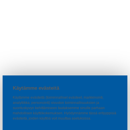
Käytämme evästeitä
Käytämme evästeitä (toiminnalliset evästeet, markkinointi,
analytiikka, personointi) sivuston toiminnallisuuksien ja
suorituskyvyn kehittämiseen taataksemme sinulle parhaan
mahdollisen käyttökokemuksen. Hyödynnämme tässä erityyppisiä
evästeitä, joiden käyttöä voit muuttaa asetuksissa.