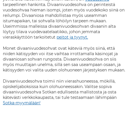
tarpeellinen hankinta. Divaanivuodesohva on perinteistä
vuodesohvaa hieman isompi, joten myös vuodekoko siinä on
reilumpi. Divaaniosa mahdollistaa myös useamman
istumapaikan, tai sohvalla löhöilyn tarpeen mukaan.
Useimmissa malleissa divaanivuodesohvan divaanin alta
löytyy tilava vuodevaatelaatikko, johon jemmata
vieraskäyttöön tarkoitetut
peitot ja tyynyt.
Monet divaanivuodesohvat ovat käteviä myös siinä, että
niiden kätisyyden voi itse vaihtaa irrottamalla käsinojat ja
divaaniosan sohvan rungosta. Divaanivuodesohva on siis
myös muuttajan unelma, sillä sen saa useampaan osaan, ja
kätisyyden voi valita uuden olohuoneen järjestyksen mukaan.
Divaanivuodesohva toimii niin vierashuoneessa, mökillä,
opiskelijaboksissa kuin olohuoneessakin. Valitse sopiva
divaanivuodesohva Sotkan edullisesta mallistosta ja osta
kätevästi verkkokaupasta, tai tule testaamaan lähimpään
Sotka-myymälään!