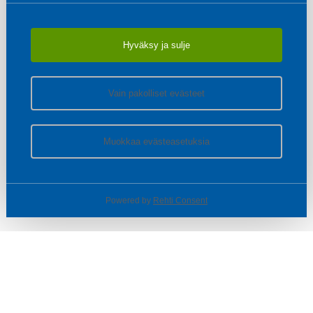
Hyväksy ja sulje
Vain pakolliset evästeet
Muokkaa evästeasetuksia
Powered by
Rehti Consent
© SOTKA / INDOOR GROUP OY
Tietoa yrityksestä
Käyttäjäehdot ja rekisteriseloste