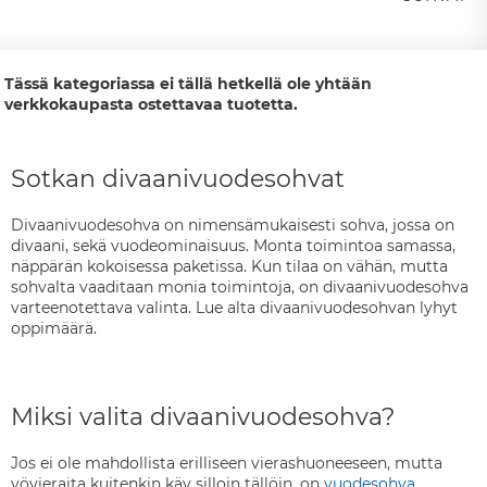
Tässä kategoriassa ei tällä hetkellä ole yhtään
verkkokaupasta ostettavaa tuotetta.
Sotkan divaanivuodesohvat
Divaanivuodesohva on nimensämukaisesti sohva, jossa on
divaani, sekä vuodeominaisuus. Monta toimintoa samassa,
näppärän kokoisessa paketissa. Kun tilaa on vähän, mutta
sohvalta vaaditaan monia toimintoja, on divaanivuodesohva
varteenotettava valinta. Lue alta divaanivuodesohvan lyhyt
oppimäärä.
Miksi valita divaanivuodesohva?
Jos ei ole mahdollista erilliseen vierashuoneeseen, mutta
yövieraita kuitenkin käy silloin tällöin, on
vuodesohva