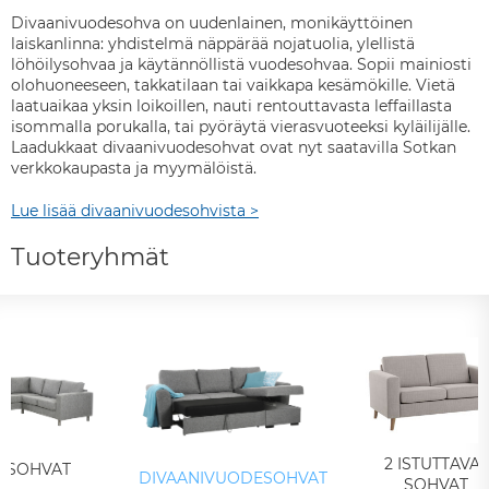
Divaanivuodesohva on uudenlainen, monikäyttöinen
laiskanlinna: yhdistelmä näppärää nojatuolia, ylellistä
löhöilysohvaa ja käytännöllistä vuodesohvaa. Sopii mainiosti
olohuoneeseen, takkatilaan tai vaikkapa kesämökille. Vietä
laatuaikaa yksin loikoillen, nauti rentouttavasta leffaillasta
isommalla porukalla, tai pyöräytä vierasvuoteeksi kyläilijälle.
Laadukkaat divaanivuodesohvat ovat nyt saatavilla Sotkan
verkkokaupasta ja myymälöistä.
Lue lisää divaanivuodesohvista >
Tuoteryhmät
2 ISTUTTAVAT
ASOHVAT
DIVAANIVUODESOHVAT
SOHVAT