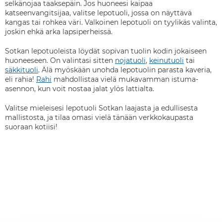
selkänojaa taaksepäin. Jos huoneesi kaipaa
katseenvangitsijaa, valitse lepotuoli, jossa on näyttävä
kangas tai rohkea väri. Valkoinen lepotuoli on tyylikäs valinta,
joskin ehkä arka lapsiperheissä.
Sotkan lepotuoleista löydät sopivan tuolin kodin jokaiseen
huoneeseen. On valintasi sitten
nojatuoli
,
keinutuoli
tai
säkkituoli
. Älä myöskään unohda lepotuolin parasta kaveria,
eli rahia!
Rahi
mahdollistaa vielä mukavamman istuma-
asennon, kun voit nostaa jalat ylös lattialta.
Valitse mieleisesi lepotuoli Sotkan laajasta ja edullisesta
mallistosta, ja tilaa omasi vielä tänään verkkokaupasta
suoraan kotiisi!