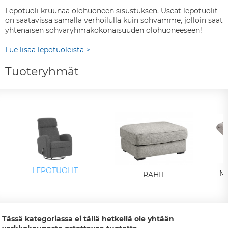
Lepotuoli kruunaa olohuoneen sisustuksen. Useat lepotuolit
on saatavissa samalla verhoilulla kuin sohvamme, jolloin saat
yhtenäisen sohvaryhmäkokonaisuuden olohuoneeseen!
Lue lisää lepotuoleista >
Tuoteryhmät
LEPOTUOLIT
M
RAHIT
Tässä kategoriassa ei tällä hetkellä ole yhtään