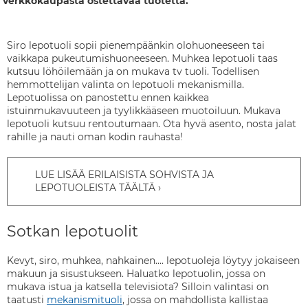
verkkokaupasta ostettavaa tuotetta.
Siro lepotuoli sopii pienempäänkin olohuoneeseen tai
vaikkapa pukeutumishuoneeseen. Muhkea lepotuoli taas
kutsuu löhöilemään ja on mukava tv tuoli. Todellisen
hemmottelijan valinta on lepotuoli mekanismilla.
Lepotuolissa on panostettu ennen kaikkea
istuinmukavuuteen ja tyylikkääseen muotoiluun. Mukava
lepotuoli kutsuu rentoutumaan. Ota hyvä asento, nosta jalat
rahille ja nauti oman kodin rauhasta!
LUE LISÄÄ ERILAISISTA SOHVISTA JA
LEPOTUOLEISTA TÄÄLTÄ
Sotkan lepotuolit
Kevyt, siro, muhkea, nahkainen.... lepotuoleja löytyy jokaiseen
makuun ja sisustukseen. Haluatko lepotuolin, jossa on
mukava istua ja katsella televisiota? Silloin valintasi on
taatusti
mekanismituoli
, jossa on mahdollista kallistaa