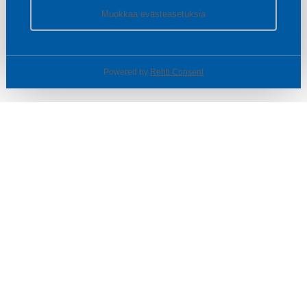
Muokkaa evästeasetuksia
Powered by
Rehti Consent
© SOTKA / INDOOR GROUP OY
Tietoa yrityksestä
Käyttäjäehdot ja rekisteriseloste
Evästeasetukset
TUOTTEET & TARJOUKSET
MYYMÄLÄT
ASIAKASPALVELU
VINKIT & OPPAAT