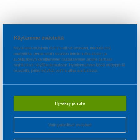
Käytämme evästeitä
Käytämme evästeitä (toiminnalliset evästeet, markkinointi,
analytiikka, personointi) sivuston toiminnallisuuksien ja
suorituskyvyn kehittämiseen taataksemme sinulle parhaan
mahdollisen käyttökokemuksen. Hyödynnämme tässä erityyppisiä
evästeitä, joiden käyttöä voit muuttaa asetuksissa.
Hyväksy ja sulje
Vain pakolliset evästeet