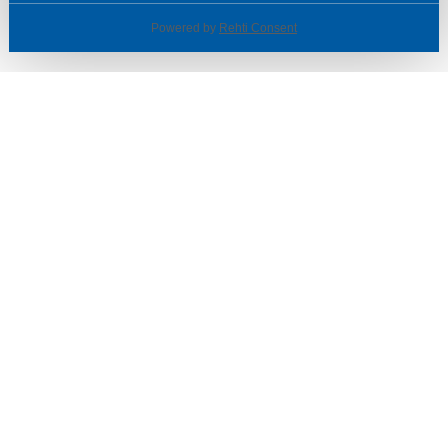
Powered by
Rehti Consent
© SOTKA / INDOOR GROUP OY
Tietoa yrityksestä
Käyttäjäehdot ja rekisteriseloste
Evästeasetukset
TUOTTEET & TARJOUKSET
MYYMÄLÄT
ASIAKASPALVELU
VINKIT & OPPAAT
PALVELUT
SISUSTUSIDEOITA
LÖYTÖNURKKA