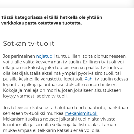
Tässä kategoriassa ei tällä hetkellä ole yhtään
verkkokaupasta ostettavaa tuotetta.
Sotkan tv-tuolit
Jos perinteinen
nojatuoli
tuntuu liian isolta olohuoneeseen,
voi tilalle valita kevyemmän tv-tuolin. Erillinen tv-tuoli voi
olla juuri se kaluste, joka tuo pisteen i:n päälle. Tv-tuoli voi
olla keskijalustalla akselinsä ympäri pyörivä siro tuoli, tai
puisilla käsinojilla varustettu lepotuoli.
Rahi
tv-tuolin edessa
lepuuttaa jalkoja ja antaa sisustukselle rennon fiiliksen.
Kokoja ja malleja on monia, joten jokaiseen sisustukseen
löytyy varmasti sopiva tv-tuoli.
Jos television katselusta halutaan tehdä nautinto, hankitaan
sen eteen tv-tuoliksi muhkea
mekanismituoli
.
Mekanismituolissa nousee jalkarahi tuolin alta vivusta
kääntämällä ja samalla selkänoja kallistuu alas. Tämän
mukavampaa ei telkkarin katselu enää voi olla.