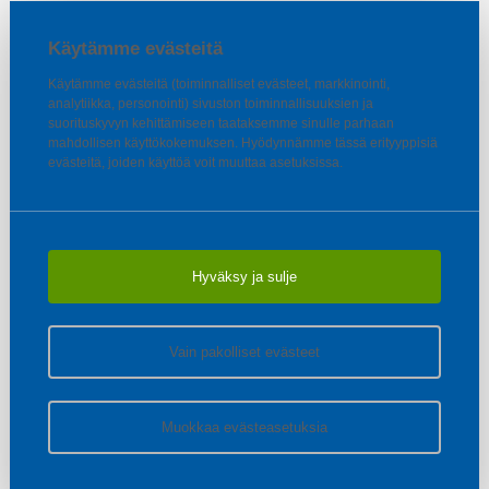
Käytämme evästeitä
Käytämme evästeitä (toiminnalliset evästeet, markkinointi,
analytiikka, personointi) sivuston toiminnallisuuksien ja
suorituskyvyn kehittämiseen taataksemme sinulle parhaan
mahdollisen käyttökokemuksen. Hyödynnämme tässä erityyppisiä
evästeitä, joiden käyttöä voit muuttaa asetuksissa.
Hyväksy ja sulje
Vain pakolliset evästeet
Muokkaa evästeasetuksia