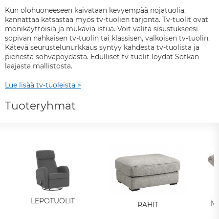
Kun olohuoneeseen kaivataan kevyempää nojatuolia,
kannattaa katsastaa myös tv-tuolien tarjonta. Tv-tuolit ovat
monikäyttöisiä ja mukavia istua. Voit valita sisustukseesi
sopivan nahkaisen tv-tuolin tai klassisen, valkoisen tv-tuolin.
Kätevä seurustelunurkkaus syntyy kahdesta tv-tuolista ja
pienestä sohvapöydästä. Edulliset tv-tuolit löydät Sotkan
laajasta mallistosta.
Lue lisää tv-tuoleista >
Tuoteryhmät
LEPOTUOLIT
M
RAHIT