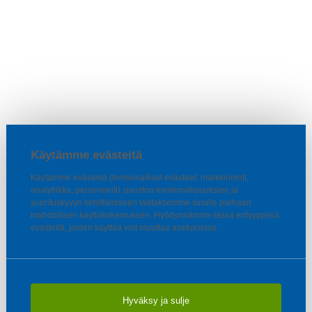
Käytämme evästeitä
Käytämme evästeitä (toiminnalliset evästeet, markkinointi,
analytiikka, personointi) sivuston toiminnallisuuksien ja
suorituskyvyn kehittämiseen taataksemme sinulle parhaan
mahdollisen käyttökokemuksen. Hyödynnämme tässä erityyppisiä
evästeitä, joiden käyttöä voit muuttaa asetuksissa.
Hyväksy ja sulje