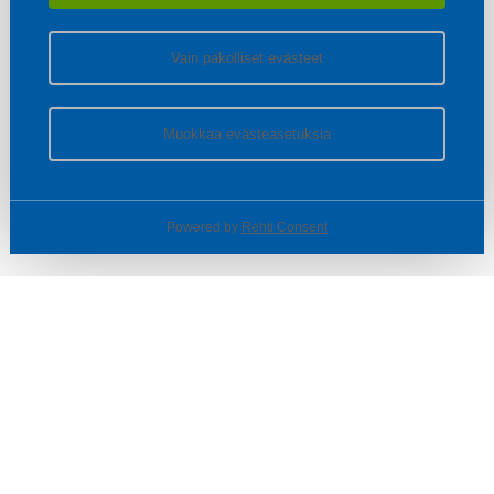
Vain pakolliset evästeet
Muokkaa evästeasetuksia
Powered by
Rehti Consent
© SOTKA / INDOOR GROUP OY
Tietoa yrityksestä
Käyttäjäehdot ja rekisteriseloste
Evästeasetukset