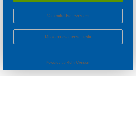
Vain pakolliset evästeet
Muokkaa evästeasetuksia
Powered by
Rehti Consent
© SOTKA / INDOOR GROUP OY
Tietoa yrityksestä
Käyttäjäehdot ja rekisteriseloste
Evästeasetukset