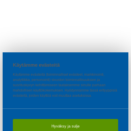
Käytämme evästeitä
Käytämme evästeitä (toiminnalliset evästeet, markkinointi,
analytiikka, personointi) sivuston toiminnallisuuksien ja
suorituskyvyn kehittämiseen taataksemme sinulle parhaan
mahdollisen käyttökokemuksen. Hyödynnämme tässä erityyppisiä
evästeitä, joiden käyttöä voit muuttaa asetuksissa.
Hyväksy ja sulje