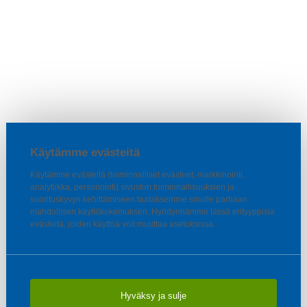
Käytämme evästeitä
Käytämme evästeitä (toiminnalliset evästeet, markkinointi,
analytiikka, personointi) sivuston toiminnallisuuksien ja
suorituskyvyn kehittämiseen taataksemme sinulle parhaan
mahdollisen käyttökokemuksen. Hyödynnämme tässä erityyppisiä
evästeitä, joiden käyttöä voit muuttaa asetuksissa.
Hyväksy ja sulje