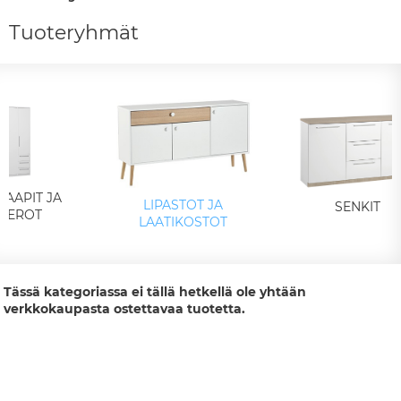
Tuoteryhmät
KAAPIT JA
LIPASTOT JA
SENKIT
MEROT
LAATIKOSTOT
Tässä kategoriassa ei tällä hetkellä ole yhtään
verkkokaupasta ostettavaa tuotetta.