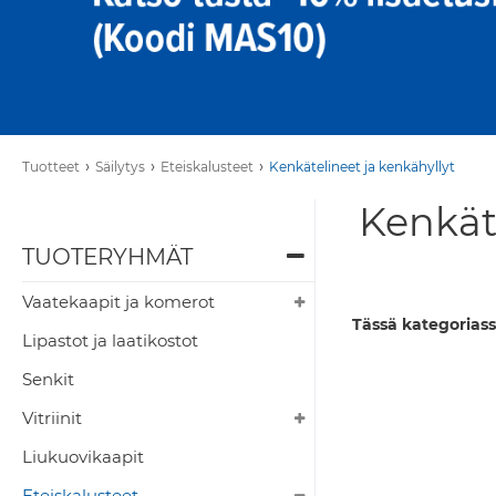
›
›
›
Tuotteet
Säilytys
Eteiskalusteet
Kenkätelineet ja kenkähyllyt
Kenkäte
TUOTERYHMÄT
Vaatekaapit ja komerot
Tässä kategoriass
Lipastot ja laatikostot
Senkit
Vitriinit
Liukuovikaapit
Eteiskalusteet