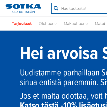
AINA KOTIINPÄIN
Tarjoukset
Olohuone
Makuuhuone
Matot