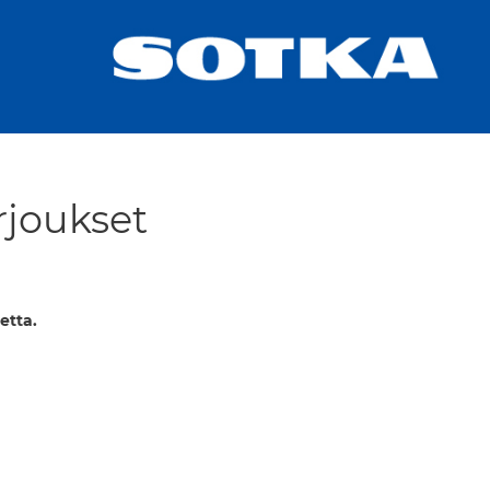
rjoukset
etta.