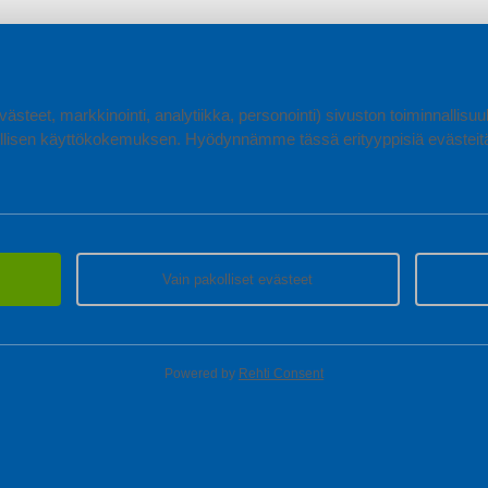
ästeet, markkinointi, analytiikka, personointi) sivuston toiminnallis
lisen käyttökokemuksen. Hyödynnämme tässä erityyppisiä evästeitä, 
Vain pakolliset evästeet
Powered by
Rehti Consent