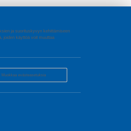
uuksien ja suorituskyvyn kehittämiseen
joiden käyttöä voit muuttaa
Muokkaa evästeasetuksia