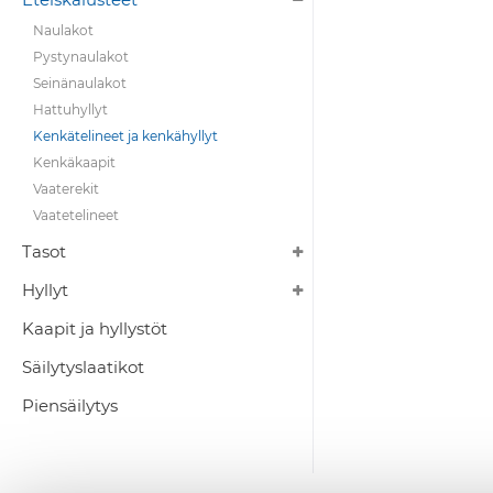
Naulakot
Pystynaulakot
Seinänaulakot
Hattuhyllyt
Kenkätelineet ja kenkähyllyt
Kenkäkaapit
Vaaterekit
Vaatetelineet
Tasot
Hyllyt
Kaapit ja hyllystöt
Säilytyslaatikot
Piensäilytys