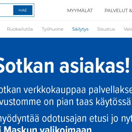
MYYMÄLÄT
PALVELUT &
Ruokailutila
Työhuone
Säilytys
Sisustus
Val