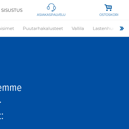
 SISUSTUS
OSTOSKORI
ASIAKASPALVELU
aisimet
Puutarhakalusteet
Vallila
Lastenhuone