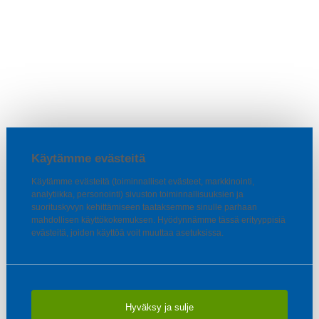
Käytämme evästeitä
Käytämme evästeitä (toiminnalliset evästeet, markkinointi,
analytiikka, personointi) sivuston toiminnallisuuksien ja
suorituskyvyn kehittämiseen taataksemme sinulle parhaan
mahdollisen käyttökokemuksen. Hyödynnämme tässä erityyppisiä
evästeitä, joiden käyttöä voit muuttaa asetuksissa.
Hyväksy ja sulje