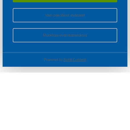
Vain pakolliset evästeet
Muokkaa evästeasetuksia
Powered by
Rehti Consent
© SOTKA / INDOOR GROUP OY
Tietoa yrityksestä
Käyttäjäehdot ja rekisteriseloste
Evästeasetukset