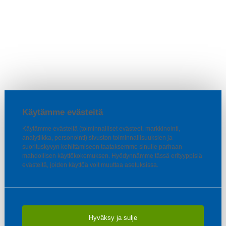
Käytämme evästeitä
Käytämme evästeitä (toiminnalliset evästeet, markkinointi,
analytiikka, personointi) sivuston toiminnallisuuksien ja
suorituskyvyn kehittämiseen taataksemme sinulle parhaan
mahdollisen käyttökokemuksen. Hyödynnämme tässä erityyppisiä
evästeitä, joiden käyttöä voit muuttaa asetuksissa.
Hyväksy ja sulje