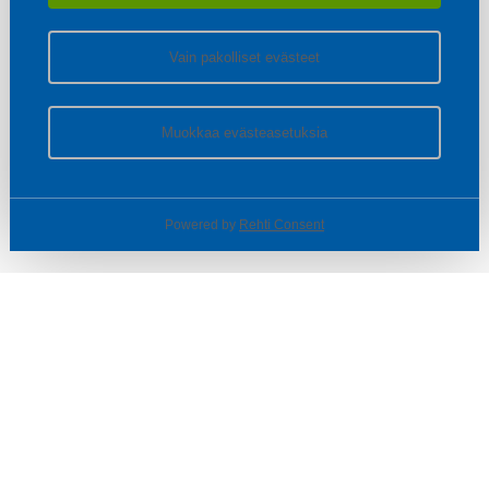
Vain pakolliset evästeet
Muokkaa evästeasetuksia
Powered by
Rehti Consent
© SOTKA / INDOOR GROUP OY
Tietoa yrityksestä
Käyttäjäehdot ja rekisteriseloste
Evästeasetukset