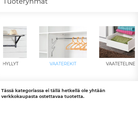
Tuoteryhmät
UHYLLYT
VAATEREKIT
VAATETELINEE
Tässä kategoriassa ei tällä hetkellä ole yhtään
verkkokaupasta ostettavaa tuotetta.