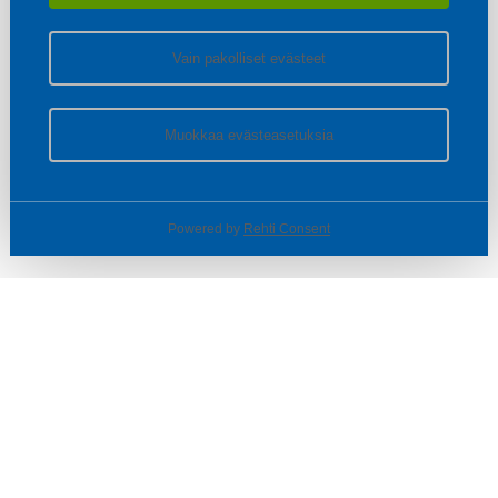
Vain pakolliset evästeet
Muokkaa evästeasetuksia
Powered by
Rehti Consent
© SOTKA / INDOOR GROUP OY
Tietoa yrityksestä
Käyttäjäehdot ja rekisteriseloste
Evästeasetukset