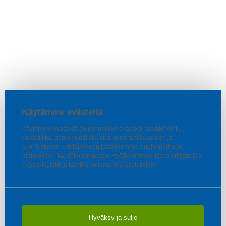
Käytämme evästeitä
Käytämme evästeitä (toiminnalliset evästeet, markkinointi,
analytiikka, personointi) sivuston toiminnallisuuksien ja
suorituskyvyn kehittämiseen taataksemme sinulle parhaan
mahdollisen käyttökokemuksen. Hyödynnämme tässä erityyppisiä
evästeitä, joiden käyttöä voit muuttaa asetuksissa.
Hyväksy ja sulje