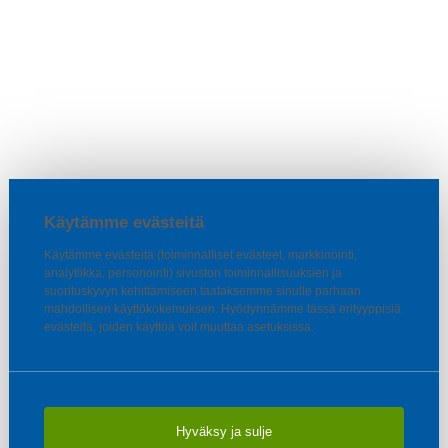
Käytämme evästeitä
Käytämme evästeitä (toiminnalliset evästeet, markkinointi,
analytiikka, personointi) sivuston toiminnallisuuksien ja
suorituskyvyn kehittämiseen taataksemme sinulle parhaan
mahdollisen käyttökokemuksen. Hyödynnämme tässä erityyppisiä
evästeitä, joiden käyttöä voit muuttaa asetuksissa.
Hyväksy ja sulje