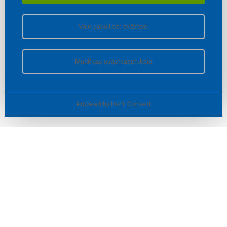
Vain pakolliset evästeet
Muokkaa evästeasetuksia
Powered by
Rehti Consent
© SOTKA / INDOOR GROUP OY
Tietoa yrityksestä
Käyttäjäehdot ja rekisteriseloste
Evästeasetukset