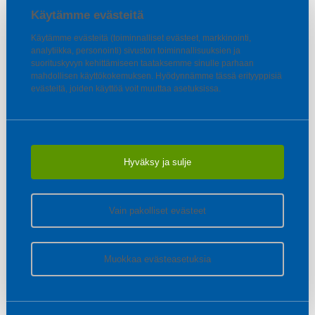
Käytämme evästeitä
Käytämme evästeitä (toiminnalliset evästeet, markkinointi,
analytiikka, personointi) sivuston toiminnallisuuksien ja
suorituskyvyn kehittämiseen taataksemme sinulle parhaan
mahdollisen käyttökokemuksen. Hyödynnämme tässä erityyppisiä
evästeitä, joiden käyttöä voit muuttaa asetuksissa.
Hyväksy ja sulje
Vain pakolliset evästeet
Muokkaa evästeasetuksia