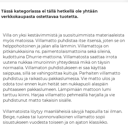
Tässä kategoriassa ei tällä hetkellä ole yhtään
verkkokaupasta ostettavaa tuotetta.
Villa on yksi kestävimmistä ja suosituimmista materiaaleista
myös matoissa. Villamatto puhdistaa itse itsensä, joten se on
helppohoitoinen ja jalan alla lämmin. Villamattoja on
pitkänukkaisina ns. paimentolaismattoina sekä sileinä,
kudottuina Dhurrie-mattoina. Villamatosta saattaa irrota
uutena nukkaa imuroinnin yhteydessä mikä on täysin
normaalia. Villamaton puhdistukseen ei saa käyttää
saippuaa, sillä se vahingoittaa kuituja. Parhaiten villamatto
puhdistuu ja raikastuu pakkaslumessa. Vie matto ulos ja
odota tovi ennen kuin heität sen nukkapuoli alaspäin
puhtaaseen pakkaslumeen. Lämpimään mattoon lumi
tarttuu kiinni. Harjaa villamatto pehmeällä harjalla ja vie
puhdistunut matto takaisin sisälle.
Villamatoista löytyy maanläheisiä sävyjä hapsuilla tai ilman.
Beige, ruskea tai luonnonvalkoinen villamatto sopii
sisustukseen vuodesta toiseen ja on ajaton klassikko.