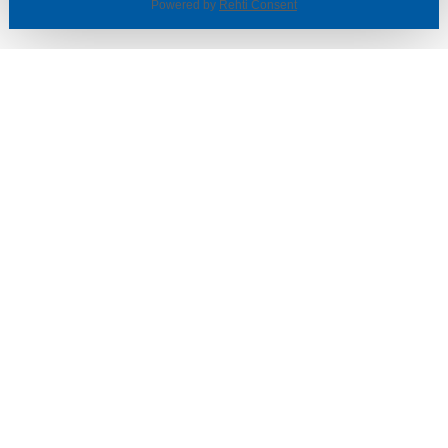
Powered by
Rehti Consent
© SOTKA / INDOOR GROUP OY
Tietoa yrityksestä
Käyttäjäehdot ja rekisteriseloste
Evästeasetukset
TUOTTEET & TARJOUKSET
MYYMÄLÄT
ASIAKASPALVELU
VINKIT & OPPAAT
PALVELUT
SISUSTUSIDEOITA
LÖYTÖNURKKA
TYÖPAIKAT